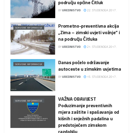
području općine Čitluk
BY
UREDNISTVO
22. STUDENOGA 2017.
Prometno-preventivna akcija
SERVISNE INFORMACIJE
„Zima – zimski uvjeti vožnje“ i
na području Čitluka
BY
UREDNISTVO
21. STUDENOGA 2017.
Danas počelo održavanje
SERVISNE INFORMACIJE
autoceste u zimskim uvjetima
BY
UREDNISTVO
15. STUDENOGA 2017.
VAŽNA OBAVIJEST
SERVISNE INFORMACIJE
Poduzimanje preventivnih
mjera zaštite i spašavanja od
kišnih i snježnih padalina u
predstojećem zimskom
razdoblju