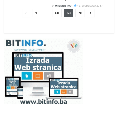
BY
UREDNISTVO
15. STUDENOGA 2017.
1
…
68
69
70