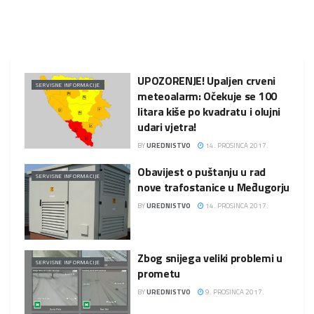
UPOZORENJE! Upaljen crveni
SERVISNE INFORMACIJE
meteoalarm: Očekuje se 100
litara kiše po kvadratu i olujni
udari vjetra!
BY
UREDNISTVO
14. PROSINCA 2017.
Obavijest o puštanju u rad
SERVISNE INFORMACIJE
nove trafostanice u Međugorju
BY
UREDNISTVO
14. PROSINCA 2017.
Zbog snijega veliki problemi u
SERVISNE INFORMACIJE
prometu
BY
UREDNISTVO
9. PROSINCA 2017.