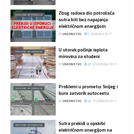
Zbog radova dio potrošača
SERVISNE INFORMACIJE
sutra biti bez napajanja
električnom energijom
BY
UREDNISTVO
5. PROSINCA 2017.
U utorak počinje isplata
SERVISNE INFORMACIJE
mirovina za studeni
BY
UREDNISTVO
30. STUDENOGA 2017.
Problemi u prometu: Snijeg i
SERVISNE INFORMACIJE
bura zatvorili autocestu
BY
UREDNISTVO
26. STUDENOGA 2017.
Sutra prekidi u opskrbi
SERVISNE INFORMACIJE
električnom energijom na