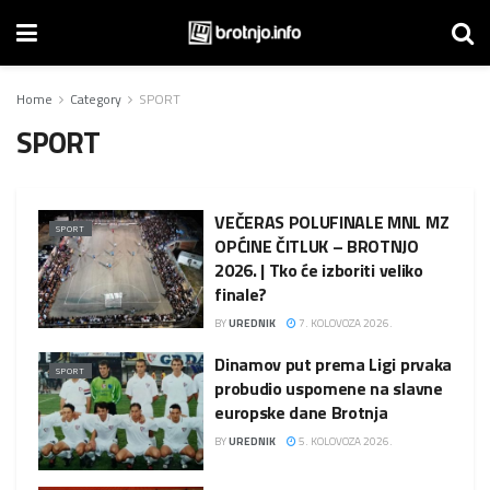
Home
Category
SPORT
SPORT
VEČERAS POLUFINALE MNL MZ
SPORT
OPĆINE ČITLUK – BROTNJO
2026. | Tko će izboriti veliko
finale?
BY
UREDNIK
7. KOLOVOZA 2026.
Dinamov put prema Ligi prvaka
SPORT
probudio uspomene na slavne
europske dane Brotnja
BY
UREDNIK
5. KOLOVOZA 2026.