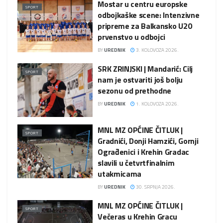
Mostar u centru europske
SPORT
odbojkaške scene: Intenzivne
pripreme za Balkansko U20
prvenstvo u odbojci
BY
UREDNIK
3. KOLOVOZA 2026.
SRK ZRINJSKI | Mandarić: Cilj
SPORT
nam je ostvariti još bolju
sezonu od prethodne
BY
UREDNIK
1. KOLOVOZA 2026.
MNL MZ OPĆINE ČITLUK |
SPORT
Gradnići, Donji Hamzići, Gornji
Ograđenici i Krehin Gradac
slavili u četvrtfinalnim
utakmicama
BY
UREDNIK
30. SRPNJA 2026.
MNL MZ OPĆINE ČITLUK |
SPORT
Večeras u Krehin Gracu