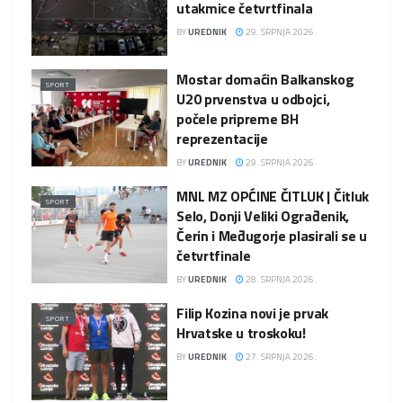
utakmice četvrtfinala
BY
UREDNIK
29. SRPNJA 2026.
Mostar domaćin Balkanskog
SPORT
U20 prvenstva u odbojci,
počele pripreme BH
reprezentacije
BY
UREDNIK
29. SRPNJA 2026.
MNL MZ OPĆINE ČITLUK | Čitluk
SPORT
Selo, Donji Veliki Ograđenik,
Čerin i Međugorje plasirali se u
četvrtfinale
BY
UREDNIK
28. SRPNJA 2026.
Filip Kozina novi je prvak
SPORT
Hrvatske u troskoku!
BY
UREDNIK
27. SRPNJA 2026.