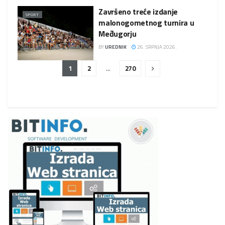
Završeno treće izdanje
SPORT
malonogometnog turnira u
Međugorju
BY
UREDNIK
26. SRPNJA 2026.
1
2
…
270