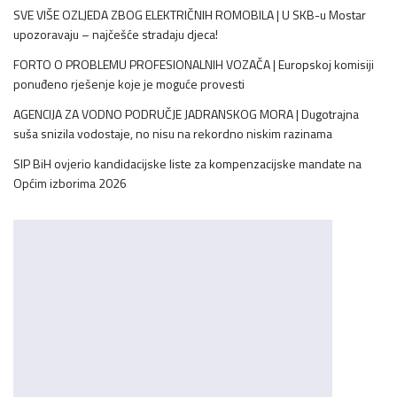
SVE VIŠE OZLJEDA ZBOG ELEKTRIČNIH ROMOBILA | U SKB-u Mostar
upozoravaju – najčešće stradaju djeca!
FORTO O PROBLEMU PROFESIONALNIH VOZAČA | Europskoj komisiji
ponuđeno rješenje koje je moguće provesti
AGENCIJA ZA VODNO PODRUČJE JADRANSKOG MORA | Dugotrajna
suša snizila vodostaje, no nisu na rekordno niskim razinama
SIP BiH ovjerio kandidacijske liste za kompenzacijske mandate na
Općim izborima 2026