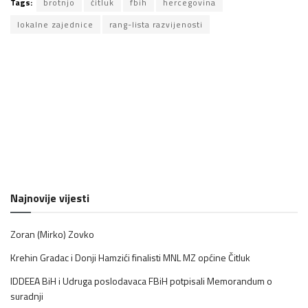
Tags:
brotnjo
čitluk
fbih
hercegovina
lokalne zajednice
rang-lista razvijenosti
Najnovije vijesti
Zoran (Mirko) Zovko
Krehin Gradac i Donji Hamzići finalisti MNL MZ općine Čitluk
IDDEEA BiH i Udruga poslodavaca FBiH potpisali Memorandum o
suradnji