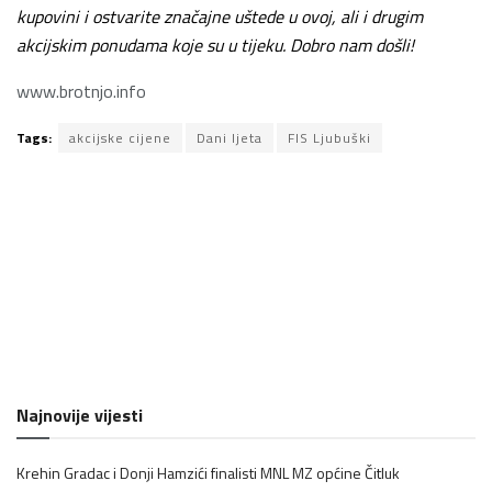
kupovini i ostvarite značajne uštede u ovoj, ali i drugim
akcijskim ponudama koje su u tijeku. Dobro nam došli!
www.brotnjo.info
Tags:
akcijske cijene
Dani ljeta
FIS Ljubuški
Najnovije vijesti
Krehin Gradac i Donji Hamzići finalisti MNL MZ općine Čitluk