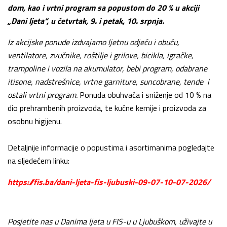
dom, kao i vrtni program sa popustom do 20 % u akciji
„Dani ljeta“, u četvrtak, 9. i petak, 10. srpnja.
Iz akcijske ponude izdvajamo ljetnu odjeću i obuću,
ventilatore, zvučnike, roštilje i grilove, bicikla, igračke,
trampoline i vozila na akumulator, bebi program, odabrane
itisone, nadstrešnice, vrtne garniture, suncobrane, tende i
ostali vrtni program.
Ponuda obuhvaća i sniženje od 10 % na
dio prehrambenih proizvoda, te kućne kemije i proizvoda za
osobnu higijenu.
Detaljnije informacije o popustima i asortimanima pogledajte
na sljedećem linku:
https://fis.ba/dani-ljeta-fis-ljubuski-09-07-10-07-2026/
Posjetite nas u Danima ljeta u FIS-u u Ljubuškom, uživajte u