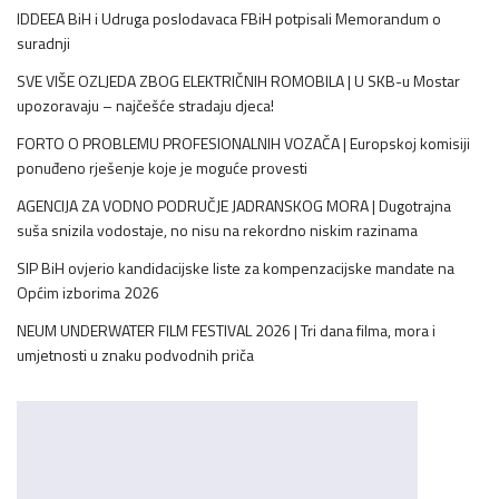
IDDEEA BiH i Udruga poslodavaca FBiH potpisali Memorandum o
suradnji
SVE VIŠE OZLJEDA ZBOG ELEKTRIČNIH ROMOBILA | U SKB-u Mostar
upozoravaju – najčešće stradaju djeca!
FORTO O PROBLEMU PROFESIONALNIH VOZAČA | Europskoj komisiji
ponuđeno rješenje koje je moguće provesti
AGENCIJA ZA VODNO PODRUČJE JADRANSKOG MORA | Dugotrajna
suša snizila vodostaje, no nisu na rekordno niskim razinama
SIP BiH ovjerio kandidacijske liste za kompenzacijske mandate na
Općim izborima 2026
NEUM UNDERWATER FILM FESTIVAL 2026 | Tri dana filma, mora i
umjetnosti u znaku podvodnih priča