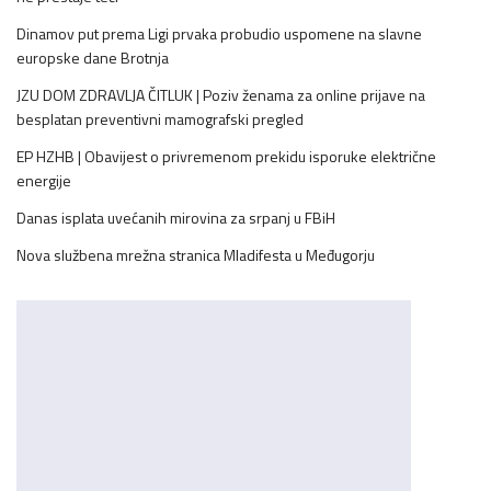
Dinamov put prema Ligi prvaka probudio uspomene na slavne
europske dane Brotnja
JZU DOM ZDRAVLJA ČITLUK | Poziv ženama za online prijave na
besplatan preventivni mamografski pregled
EP HZHB | Obavijest o privremenom prekidu isporuke električne
energije
Danas isplata uvećanih mirovina za srpanj u FBiH
Nova službena mrežna stranica Mladifesta u Međugorju