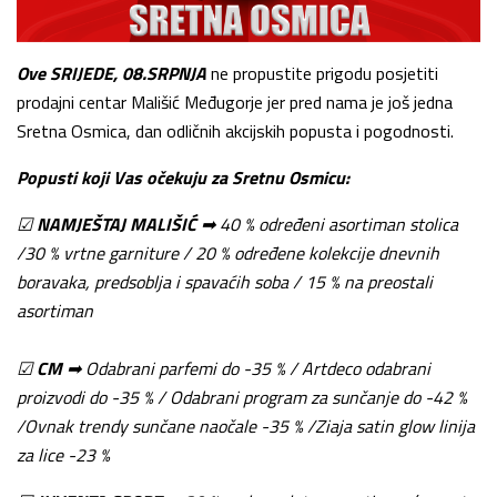
Ove SRIJEDE, 08.SRPNJA
ne propustite prigodu posjetiti
prodajni centar Mališić Međugorje jer pred nama je još jedna
Sretna Osmica, dan odličnih akcijskih popusta i pogodnosti.
Popusti koji Vas očekuju za Sretnu Osmicu:
☑
NAMJEŠTAJ MALIŠIĆ
➡ 40 % određeni asortiman stolica
/30 % vrtne garniture / 20 % određene kolekcije dnevnih
boravaka, predsoblja i spavaćih soba / 15 % na preostali
asortiman
☑
CM
➡ Odabrani parfemi do -35 % / Artdeco odabrani
proizvodi do -35 % / Odabrani program za sunčanje do -42 %
/Ovnak trendy sunčane naočale -35 % /Ziaja satin glow linija
za lice -23 %