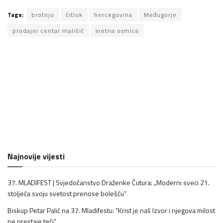
Tags:
brotnjo
čitluk
hercegovina
Međugorje
prodajni centar mališić
sretna osmica
Najnovije vijesti
37. MLADIFEST | Svjedočanstvo Draženke Čutura: „Moderni sveci 21.
stoljeća svoju svetost prenose bolešću“
Biskup Petar Palić na 37. Mladifestu: “Krist je naš Izvor i njegova milost
ne prestaje teći”