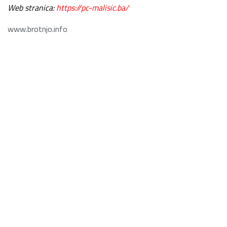
Web stranica:
https://pc-malisic.ba/
www.brotnjo.info