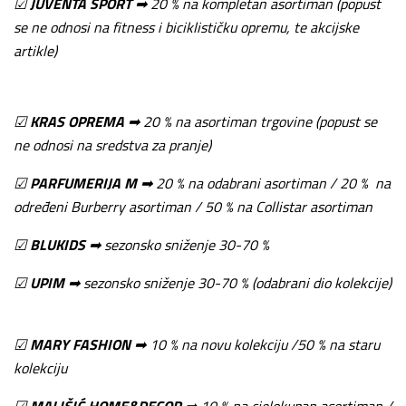
☑
JUVENTA SPORT
➡ 20 % na kompletan asortiman (popust
se ne odnosi na fitness i biciklističku opremu, te akcijske
artikle)
☑
KRAS OPREMA
➡ 20 % na asortiman trgovine (popust se
ne odnosi na sredstva za pranje)
☑
PARFUMERIJA M
➡ 20 % na odabrani asortiman / 20 % na
određeni Burberry asortiman / 50 % na Collistar asortiman
☑
BLUKIDS
➡ sezonsko sniženje 30-70 %
☑
UPIM
➡ sezonsko sniženje 30-70 % (odabrani dio kolekcije)
☑
MARY FASHION
➡ 10 % na novu kolekciju /50 % na staru
kolekciju
☑
MALIŠIĆ HOME&DECOR
➡ 10 % na cjelokupan asortiman /