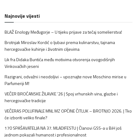
Najnovije vijesti
BLAŽ Enology Međugorje – U tijeku prijave za tečaj somelierstva!
Brotnjak Miroslav Kordić o ljubavi prema kulinarstvu, tajnama
hercegovačke kuhinje i životnim ciljevima
Lik fra Didaka Buntića među motivima otvorenja ovogodišnjih
Vinkovačkih jeseni
Razigrani, odvažni i neodoljivi – upoznajte nove Moschino mirise u
Parfumeriji M!
VEČER BROĆANSKE ŽILAVKE ’26 | Spoj vrhunskih vina, glazbe i
hercegovačke tradicije
VEČERAS POLUFINALE MNL MZ OPĆINE ČITLUK – BROTNJO 2026. | Tko
će izboriti veliko finale?
170 SPAŠAVATELJA NA 37. MLADIFESTU | Članovi GSS-a u BiH još
jednom pokazali humanost i profesionalnost