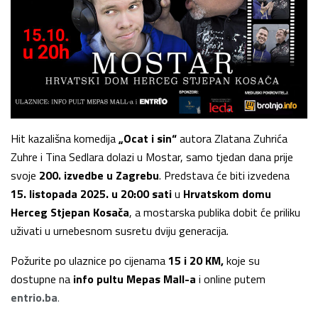
Hit kazališna komedija
„Ocat i sin“
autora Zlatana Zuhrića
Zuhre i Tina Sedlara dolazi u Mostar, samo tjedan dana prije
svoje
200. izvedbe u Zagrebu
. Predstava će biti izvedena
15. listopada 2025. u 20:00 sati
u
Hrvatskom domu
Herceg Stjepan Kosača
, a mostarska publika dobit će priliku
uživati u urnebesnom susretu dviju generacija.
Požurite po ulaznice po cijenama
15 i 20 KM,
koje su
dostupne na
info pultu Mepas Mall-a
i online putem
entrio.ba
.