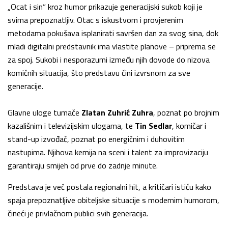
„Ocat i sin“ kroz humor prikazuje generacijski sukob koji je
svima prepoznatljiv. Otac s iskustvom i provjerenim
metodama pokušava isplanirati savršen dan za svog sina, dok
mladi digitalni predstavnik ima vlastite planove – priprema se
za spoj. Sukobi i nesporazumi između njih dovode do nizova
komičnih situacija, što predstavu čini izvrsnom za sve
generacije.
Glavne uloge tumače
Zlatan Zuhrić Zuhra
, poznat po brojnim
kazališnim i televizijskim ulogama, te
Tin Sedlar
, komičar i
stand-up izvođač, poznat po energičnim i duhovitim
nastupima. Njihova kemija na sceni i talent za improvizaciju
garantiraju smijeh od prve do zadnje minute.
Predstava je već postala regionalni hit, a kritičari ističu kako
spaja prepoznatljive obiteljske situacije s modernim humorom,
čineći je privlačnom publici svih generacija.