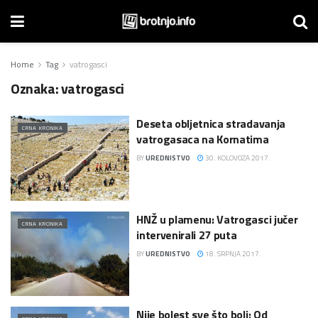
Home
Tag
vatrogasci
Oznaka:
vatrogasci
Deseta obljetnica stradavanja
CRNA KRONIKA
vatrogasaca na Kornatima
BY
UREDNISTVO
30. KOLOVOZA 2017.
HNŽ u plamenu: Vatrogasci jučer
CRNA KRONIKA
intervenirali 27 puta
BY
UREDNISTVO
18. SRPNJA 2017.
Nije bolest sve što boli: Od