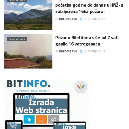
CRNA KRONIKA
početka godine do danas u HNŽ-u
zabilježena 1662 požara!
BY
UREDNISTVO
17. SRPNJA 2017.
Požar u Biletićima više od 7 sati
CRNA KRONIKA
gasilo 16 vatrogasaca
BY
UREDNISTVO
12. SRPNJA 2017.