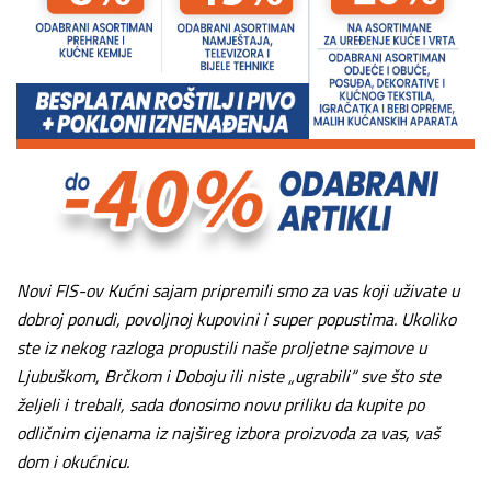
Novi FIS-ov Kućni sajam pripremili smo za vas koji uživate u
dobroj ponudi, povoljnoj kupovini i super popustima. Ukoliko
ste iz nekog razloga propustili naše proljetne sajmove u
Ljubuškom, Brčkom i Doboju ili niste „ugrabili“ sve što ste
željeli i trebali, sada donosimo novu priliku da kupite po
odličnim cijenama iz najšireg izbora proizvoda za vas, vaš
dom i okućnicu.