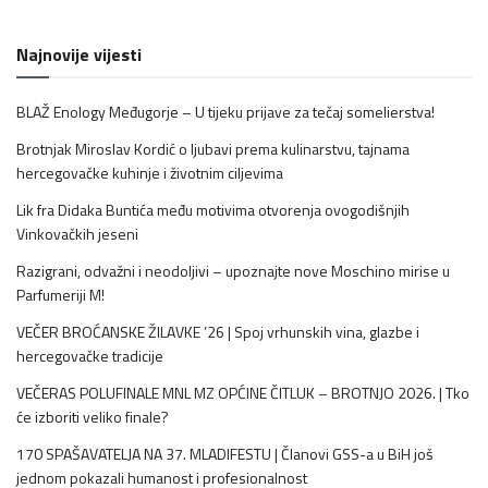
Najnovije vijesti
BLAŽ Enology Međugorje – U tijeku prijave za tečaj somelierstva!
Brotnjak Miroslav Kordić o ljubavi prema kulinarstvu, tajnama
hercegovačke kuhinje i životnim ciljevima
Lik fra Didaka Buntića među motivima otvorenja ovogodišnjih
Vinkovačkih jeseni
Razigrani, odvažni i neodoljivi – upoznajte nove Moschino mirise u
Parfumeriji M!
VEČER BROĆANSKE ŽILAVKE ’26 | Spoj vrhunskih vina, glazbe i
hercegovačke tradicije
VEČERAS POLUFINALE MNL MZ OPĆINE ČITLUK – BROTNJO 2026. | Tko
će izboriti veliko finale?
170 SPAŠAVATELJA NA 37. MLADIFESTU | Članovi GSS-a u BiH još
jednom pokazali humanost i profesionalnost