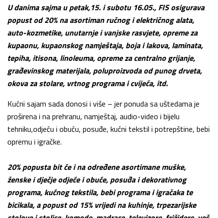
U danima sajma u petak,15. i subotu 16.05., FIS osigurava
popust od 20% na asortiman ručnog i električnog alata,
auto-kozmetike, unutarnje i vanjske rasvjete, opreme za
kupaonu, kupaonskog namještaja, boja i lakova, laminata,
tepiha, itisona, linoleuma, opreme za centralno grijanje,
građevinskog materijala, poluproizvoda od punog drveta,
okova za stolare, vrtnog programa i cvijeća, itd.
Kućni sajam sada donosi i više – jer ponuda sa uštedama je
proširena i na prehranu, namještaj, audio-video i bijelu
tehniku,odjeću i obuću, posuđe, kućni tekstil i potrepštine, bebi
opremu i igračke.
20% popusta bit će i na određene asortimane muške,
ženske i dječje odjeće i obuće, posuđa i dekorativnog
programa, kućnog tekstila, bebi programa i igračaka te
bicikala, a popust od 15% vrijedi na kuhinje, trpezarijske
stolove i stolice, komode, madrace, televizore, frižidere, veš