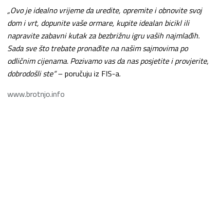
„Ovo je idealno vrijeme da uredite, opremite i obnovite svoj
dom i vrt, dopunite vaše ormare, kupite idealan bicikl ili
napravite zabavni kutak za bezbrižnu igru vaših najmlađih.
Sada sve što trebate pronađite na našim sajmovima po
odličnim cijenama. Pozivamo vas da nas posjetite i provjerite,
dobrodošli ste“
– poručuju iz FIS-a.
www.brotnjo.info