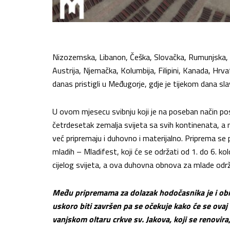
Nizozemska, Libanon, Češka, Slovačka, Rumunjska, Ko
Austrija, Njemačka, Kolumbija, Filipini, Kanada, Hrv
danas pristigli u Međugorje, gdje je tijekom dana sl
U ovom mjesecu svibnju koji je na poseban način posv
četrdesetak zemalja svijeta sa svih kontinenata, a
već pripremaju i duhovno i materijalno. Priprema s
mladih – Mladifest, koji će se održati od 1. do 6. k
cijelog svijeta, a ova duhovna obnova za mlade odr
Među pripremama za dolazak hodočasnika je i obn
uskoro biti završen pa se očekuje kako će se ovaj
vanjskom oltaru crkve sv. Jakova, koji se renovir