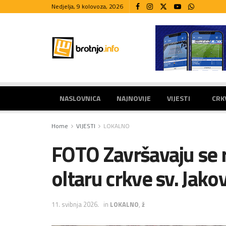
Nedjelja, 9 kolovoza, 2026
NASLOVNICA
NAJNOVIJE
VIJESTI
CRK
Home
VIJESTI
LOKALNO
FOTO Završavaju se 
oltaru crkve sv. Jak
11. svibnja 2026.
in
LOKALNO
,
ž