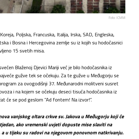
Foto: ICMM
reja, Poljska, Francuska, Italija, Irska, SAD, Engleska,
atska i Bosna i Hercegovina zemlje su iz kojih su hodočasnici
avljeno 15 svetih misa.
ećen Blaženoj Djevici Mariji već je bilo hodočasnika iz
 najveće gužve tek se očekuju. Za te gužve u Međugorju se
e program za ovogodišnji 37. Međunarodni molitveni susret
olovoza i na kojem se očekuju deseci tisuća hodočasnika iz
žat će se pod geslom ”Ad fontem! Na izvor!”.
ova vanjskog oltara crkve sv. Jakova u Međugorju koji će
 tjedan, ako vremenski uvjeti dopuste mise slaviti na
a, a u tijeku su radovi na njegovom ponovnom natkrivanju.