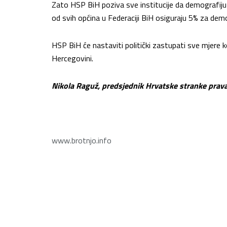
Zato HSP BiH poziva sve institucije da demografiju
od svih općina u Federaciji BiH osiguraju 5% za de
HSP BiH će nastaviti politički zastupati sve mjere koj
Hercegovini.
Nikola Raguž, predsjednik Hrvatske stranke prav
www.brotnjo.info