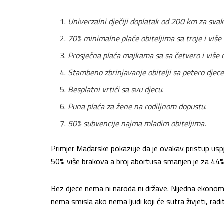
Univerzalni dječiji doplatak od 200 km za svak
70% minimalne plaće obiteljima sa troje i više 
Prosječna plaća majkama sa sa četvero i više d
Stambeno zbrinjavanje obitelji sa petero djece
Besplatni vrtići sa svu djecu.
Puna plaća za žene na rodiljnom dopustu.
50% subvencije najma mladim obiteljima.
Primjer Mađarske pokazuje da je ovakav pristup uspj
50% više brakova a broj abortusa smanjen je za 44%
Bez djece nema ni naroda ni države. Nijedna ekonomsk
nema smisla ako nema ljudi koji će sutra živjeti, radit