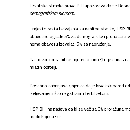
Hrvatska stranka prava BiH upozorava da se Bosna
demografskim slomom.
Umjesto rasta izdvajanja za nebitne stavke, HSP BiH
obavezno ugrade 5% za demografske i pronatalitne 
nema obavezu izdvajati 5% za naoružanje.
Taj novac mora biti usmjeren u ono što je danas naj
mladih obitelji.
Posebno zabrinjava činjenica da je hrvatski narod od 
iseljavanjem što negativnim fertilitetom.
HSP BiH naglašava da bi se već sa 3% proračuna mog
među kojima su: