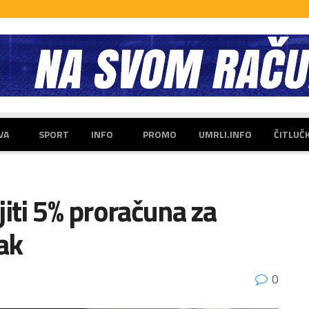
VA
SPORT
INFO
PROMO
UMRLI.INFO
ČITLUČ
jiti 5% proračuna za
ak
0