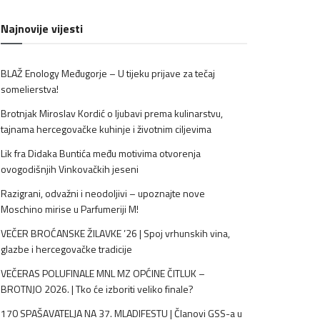
Najnovije vijesti
BLAŽ Enology Međugorje – U tijeku prijave za tečaj
somelierstva!
Brotnjak Miroslav Kordić o ljubavi prema kulinarstvu,
tajnama hercegovačke kuhinje i životnim ciljevima
Lik fra Didaka Buntića među motivima otvorenja
ovogodišnjih Vinkovačkih jeseni
Razigrani, odvažni i neodoljivi – upoznajte nove
Moschino mirise u Parfumeriji M!
VEČER BROĆANSKE ŽILAVKE ’26 | Spoj vrhunskih vina,
glazbe i hercegovačke tradicije
VEČERAS POLUFINALE MNL MZ OPĆINE ČITLUK –
BROTNJO 2026. | Tko će izboriti veliko finale?
170 SPAŠAVATELJA NA 37. MLADIFESTU | Članovi GSS-a u