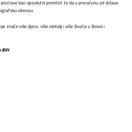
 postave kao apsolutni prioritet te da u proračunu od države
mografsku obnovu.
e znače više djece, više obitelji i više života u Bosni i
a BiH