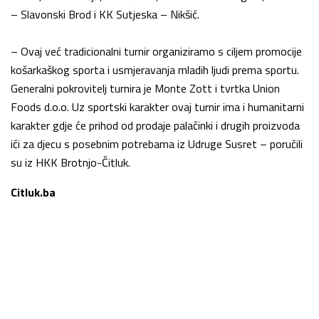
– Slavonski Brod i KK Sutjeska – Nikšić.
– Ovaj već tradicionalni turnir organiziramo s ciljem promocije
košarkaškog sporta i usmjeravanja mladih ljudi prema sportu.
Generalni pokrovitelj turnira je Monte Zott i tvrtka Union
Foods d.o.o. Uz sportski karakter ovaj turnir ima i humanitarni
karakter gdje će prihod od prodaje palačinki i drugih proizvoda
ići za djecu s posebnim potrebama iz Udruge Susret – poručili
su iz HKK Brotnjo-Čitluk.
Citluk.ba