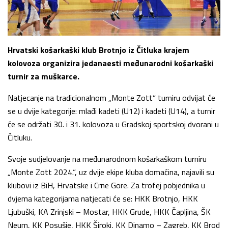
Hrvatski košarkaški klub Brotnjo iz Čitluka krajem
kolovoza organizira jedanaesti međunarodni košarkaški
turnir za muškarce.
Natjecanje na tradicionalnom „Monte Zott“ turniru odvijat će
se u dvije kategorije: mlađi kadeti (U12) i kadeti (U14), a turnir
će se održati 30. i 31. kolovoza u Gradskoj sportskoj dvorani u
Čitluku.
Svoje sudjelovanje na međunarodnom košarkaškom turniru
„Monte Zott 2024.“, uz dvije ekipe kluba domaćina, najavili su
klubovi iz BiH, Hrvatske i Crne Gore. Za trofej pobjednika u
dvjema kategorijama natjecati će se: HKK Brotnjo, HKK
Ljubuški, KA Zrinjski – Mostar, HKK Grude, HKK Čapljina, ŠK
Neum, KK Posušje, HKK Široki, KK Dinamo – Zagreb, KK Brod