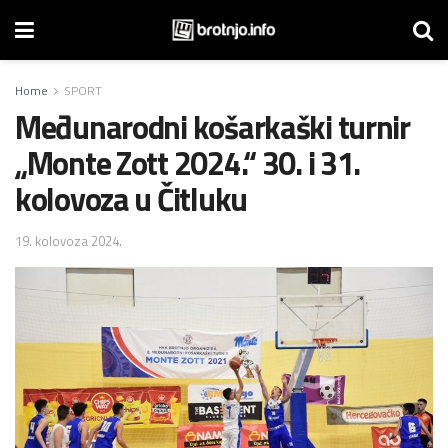
Home
SPORT
Međunarodni košarkaški turnir
„Monte Zott 2024.“ 30. i 31.
kolovoza u Čitluku
19. kolovoza 2024.