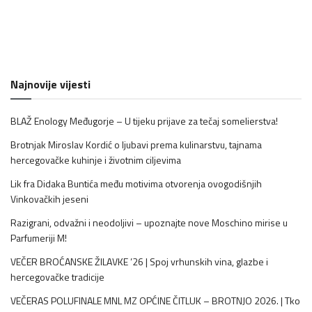
Najnovije vijesti
BLAŽ Enology Međugorje – U tijeku prijave za tečaj somelierstva!
Brotnjak Miroslav Kordić o ljubavi prema kulinarstvu, tajnama
hercegovačke kuhinje i životnim ciljevima
Lik fra Didaka Buntića među motivima otvorenja ovogodišnjih
Vinkovačkih jeseni
Razigrani, odvažni i neodoljivi – upoznajte nove Moschino mirise u
Parfumeriji M!
VEČER BROĆANSKE ŽILAVKE ’26 | Spoj vrhunskih vina, glazbe i
hercegovačke tradicije
VEČERAS POLUFINALE MNL MZ OPĆINE ČITLUK – BROTNJO 2026. | Tko