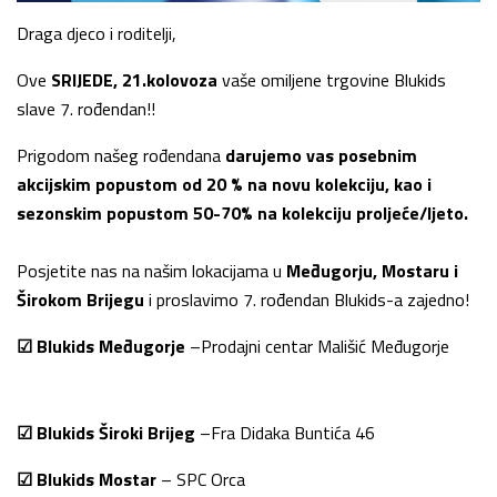
Draga djeco i roditelji,
Ove
SRIJEDE, 21.kolovoza
vaše omiljene trgovine Blukids
slave 7. rođendan!!
Prigodom našeg rođendana
darujemo vas posebnim
akcijskim popustom od 20 % na novu kolekciju
, kao i
sezonskim popustom 50-70% na kolekciju proljeće/ljeto.
Posjetite nas na našim lokacijama u
Međugorju, Mostaru i
Širokom Brijegu
i proslavimo 7. rođendan Blukids-a zajedno!
☑
Blukids Međugorje
–Prodajni centar Mališić Međugorje
☑
Blukids Široki Brijeg
–Fra Didaka Buntića 46
☑
Blukids Mostar
– SPC Orca