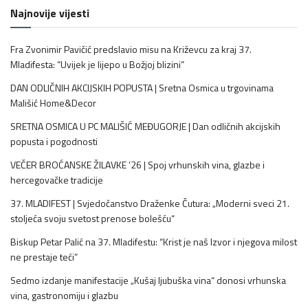
Najnovije vijesti
Fra Zvonimir Pavičić predslavio misu na Križevcu za kraj 37.
Mladifesta: “Uvijek je lijepo u Božjoj blizini”
DAN ODLIČNIH AKCIJSKIH POPUSTA | Sretna Osmica u trgovinama
Mališić Home&Decor
SRETNA OSMICA U PC MALIŠIĆ MEĐUGORJE | Dan odličnih akcijskih
popusta i pogodnosti
VEČER BROĆANSKE ŽILAVKE ’26 | Spoj vrhunskih vina, glazbe i
hercegovačke tradicije
37. MLADIFEST | Svjedočanstvo Draženke Čutura: „Moderni sveci 21.
stoljeća svoju svetost prenose bolešću“
Biskup Petar Palić na 37. Mladifestu: “Krist je naš Izvor i njegova milost
ne prestaje teći”
Sedmo izdanje manifestacije „Kušaj ljubuška vina“ donosi vrhunska
vina, gastronomiju i glazbu