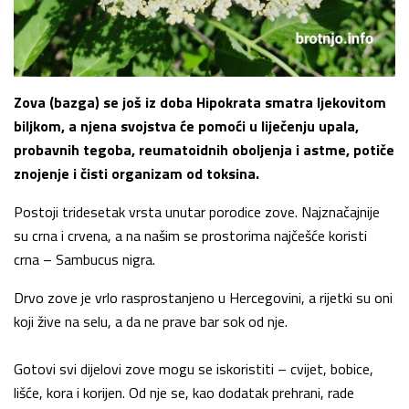
Zova (bazga) se još iz doba Hipokrata smatra ljekovitom
biljkom, a njena svojstva će pomoći u liječenju upala,
probavnih tegoba, reumatoidnih oboljenja i astme, potiče
znojenje i čisti organizam od toksina.
Postoji tridesetak vrsta unutar porodice zove. Najznačajnije
su crna i crvena, a na našim se prostorima najčešće koristi
crna – Sambucus nigra.
Drvo zove je vrlo rasprostanjeno u Hercegovini, a rijetki su oni
koji žive na selu, a da ne prave bar sok od nje.
Gotovi svi dijelovi zove mogu se iskoristiti – cvijet, bobice,
lišće, kora i korijen. Od nje se, kao dodatak prehrani, rade