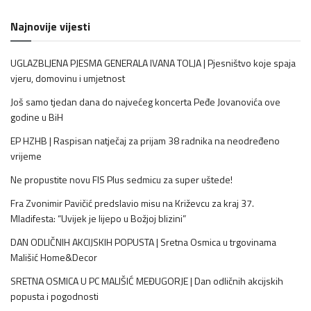
Najnovije vijesti
UGLAZBLJENA PJESMA GENERALA IVANA TOLJA | Pjesništvo koje spaja
vjeru, domovinu i umjetnost
Još samo tjedan dana do najvećeg koncerta Peđe Jovanovića ove
godine u BiH
EP HZHB | Raspisan natječaj za prijam 38 radnika na neodređeno
vrijeme
Ne propustite novu FIS Plus sedmicu za super uštede!
Fra Zvonimir Pavičić predslavio misu na Križevcu za kraj 37.
Mladifesta: “Uvijek je lijepo u Božjoj blizini”
DAN ODLIČNIH AKCIJSKIH POPUSTA | Sretna Osmica u trgovinama
Mališić Home&Decor
SRETNA OSMICA U PC MALIŠIĆ MEĐUGORJE | Dan odličnih akcijskih
popusta i pogodnosti