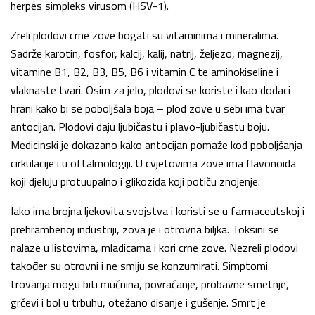
herpes simpleks virusom (HSV-1).
Zreli plodovi crne zove bogati su vitaminima i mineralima.
Sadrže karotin, fosfor, kalcij, kalij, natrij, željezo, magnezij,
vitamine B1, B2, B3, B5, B6 i vitamin C te aminokiseline i
vlaknaste tvari. Osim za jelo, plodovi se koriste i kao dodaci
hrani kako bi se poboljšala boja – plod zove u sebi ima tvar
antocijan. Plodovi daju ljubičastu i plavo-ljubičastu boju.
Medicinski je dokazano kako antocijan pomaže kod poboljšanja
cirkulacije i u oftalmologiji. U cvjetovima zove ima flavonoida
koji djeluju protuupalno i glikozida koji potiču znojenje.
Iako ima brojna ljekovita svojstva i koristi se u farmaceutskoj i
prehrambenoj industriji, zova je i otrovna biljka. Toksini se
nalaze u listovima, mladicama i kori crne zove. Nezreli plodovi
također su otrovni i ne smiju se konzumirati. Simptomi
trovanja mogu biti mučnina, povraćanje, probavne smetnje,
grčevi i bol u trbuhu, otežano disanje i gušenje. Smrt je