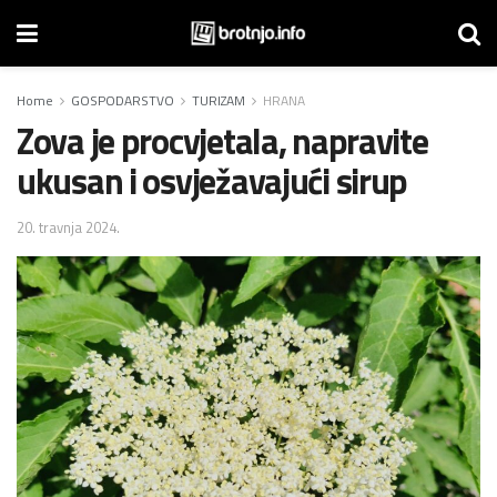
Home
GOSPODARSTVO
TURIZAM
HRANA
Zova je procvjetala, napravite
ukusan i osvježavajući sirup
20. travnja 2024.