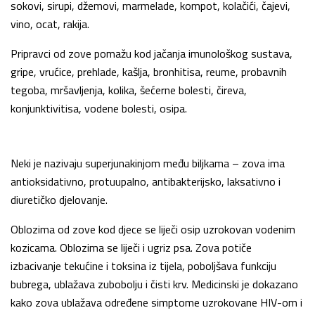
sokovi, sirupi, džemovi, marmelade, kompot, kolačići, čajevi,
vino, ocat, rakija.
Pripravci od zove pomažu kod jačanja imunološkog sustava,
gripe, vrućice, prehlade, kašlja, bronhitisa, reume, probavnih
tegoba, mršavljenja, kolika, šećerne bolesti, čireva,
konjunktivitisa, vodene bolesti, osipa.
Neki je nazivaju superjunakinjom među biljkama – zova ima
antioksidativno, protuupalno, antibakterijsko, laksativno i
diuretičko djelovanje.
Oblozima od zove kod djece se liječi osip uzrokovan vodenim
kozicama. Oblozima se liječi i ugriz psa. Zova potiče
izbacivanje tekućine i toksina iz tijela, poboljšava funkciju
bubrega, ublažava zubobolju i čisti krv. Medicinski je dokazano
kako zova ublažava određene simptome uzrokovane HIV-om i