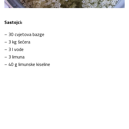
Sastojci:
– 30 cvjetova bazge
– 3 kg šećera
– 3 l vode
– 3 limuna
– 40 g limunske kiseline