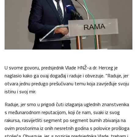
U svome govoru, predsjednik Vlade HNŽ-a dr. Herceg je
naglasio kako ga ovaj događaj i raduje i obvezuje. “Raduje, jer
otvara jednu predugo prešućivanu temu koja zavrjeđuje svoju
istinu i svoj mir.
Raduje, jer smo u prigodi čuti izlaganja uglednih znanstvenika
s međunarodnom reputacijom, koji će nam, svaki iz svog
rakursa, rasvijetliti segment po segment burnih zbivanja na
ovim prostorima iz onih nesretnih godina s polovice prošloga
stoljeća. Obvezuje, jer, s pozicije predsjednika Vlade, trebam i