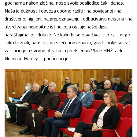
godinama nakon zločina, nose svoje posljedice čak i danas.
Naša je dužnost i obveza uporno raditi i na povijesnoj i na
društvenoj higijeni, na prepoznavanju i odbacivanju neistina i na
utvrđivanju nepobitne istine koja ostaje našoj djeci,
naraštajima koji dolaze. Ne kako bi se osvećivali ili mrzili, nego
kako bi znali, pamtili i, na stečenom znanju, gradili bolje sutra”,
zaključio je u svome obraćanju predsjednik Vlade HNŽ-a dr.
Nevenko Herceg – priopćeno je.