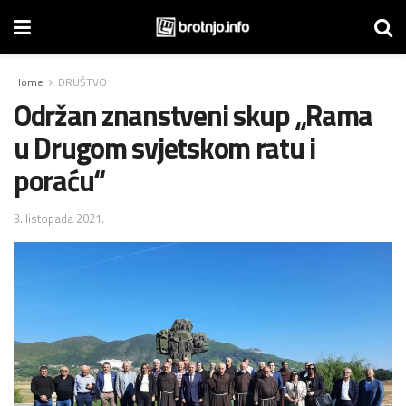
Home
DRUŠTVO
Održan znanstveni skup „Rama
u Drugom svjetskom ratu i
poraću“
3. listopada 2021.