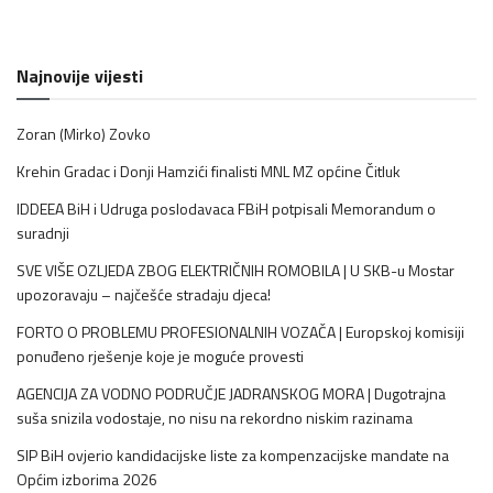
Najnovije vijesti
Zoran (Mirko) Zovko
Krehin Gradac i Donji Hamzići finalisti MNL MZ općine Čitluk
IDDEEA BiH i Udruga poslodavaca FBiH potpisali Memorandum o
suradnji
SVE VIŠE OZLJEDA ZBOG ELEKTRIČNIH ROMOBILA | U SKB-u Mostar
upozoravaju – najčešće stradaju djeca!
FORTO O PROBLEMU PROFESIONALNIH VOZAČA | Europskoj komisiji
ponuđeno rješenje koje je moguće provesti
AGENCIJA ZA VODNO PODRUČJE JADRANSKOG MORA | Dugotrajna
suša snizila vodostaje, no nisu na rekordno niskim razinama
SIP BiH ovjerio kandidacijske liste za kompenzacijske mandate na
Općim izborima 2026