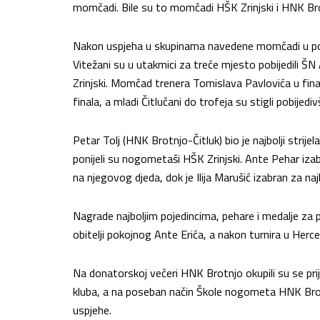
momčadi. Bile su to momčadi HŠK Zrinjski i HNK Brotnj
Nakon uspjeha u skupinama navedene momčadi u polu
Vitežani su u utakmici za treće mjesto pobijedili Š
Zrinjski. Momčad trenera Tomislava Pavlovića u finalu
finala, a mladi Čitlučani do trofeja su stigli pobijediv
Petar Tolj (HNK Brotnjo-Čitluk) bio je najbolji strijel
ponijeli su nogometaši HŠK Zrinjski. Ante Pehar iza
na njegovog djeda, dok je Ilija Marušić izabran za naj
Nagrade najboljim pojedincima, pehare i medalje za p
obitelji pokojnog Ante Erića, a nakon turnira u Herc
Na donatorskoj večeri HNK Brotnjo okupili su se prij
kluba, a na poseban način Škole nogometa HNK Brotnj
uspjehe.