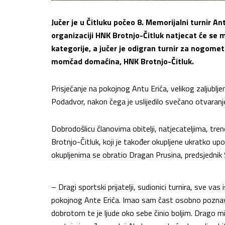
Jučer je u Čitluku počeo 8. Memorijalni turnir
organizaciji HNK Brotnjo-Čitluk natjecat će se 
kategorije, a jučer je odigran turnir za nogom
momčad domaćina, HNK Brotnjo-Čitluk.
Prisjećanje na pokojnog Antu Erića, velikog zaljublje
Podadvor, nakon čega je uslijedilo svečano otvaranje
Dobrodošlicu članovima obitelji, natjecateljima, tre
Brotnjo-Čitluk, koji je također okupljene ukratko u
okupljenima se obratio Dragan Prusina, predsjednik
– Dragi sportski prijatelji, sudionici turnira, sve v
pokojnog Ante Erića. Imao sam čast osobno poznava
dobrotom te je ljude oko sebe činio boljim. Drago 