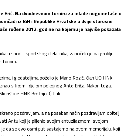
 Ante Erić. Na dvodnevnom turniru za mlade nogometaše u
momčadi iz BiH i Republike Hrvatske u dvije starosne
etaše rođene 2012. godine na kojemu je najviše pokazala
nika u sport i sportskog djelatnika, započelo je na groblju
 turnira.
nerima i gledateljima poželio je Mario Rozić, član UO HNK
poznao s likom i djelom pokojnog Ante Erića. Nakon toga,
 Skupštine HNK Brotnjo-Čitluk.
as iskreno pozdravljam, a na poseban način pozdravljam obitelj
ti Antu koji je plijenio svojim entuzijazmom, svojom
mi je da se evo osmi put sastajemo na ovom memorijalu, koji