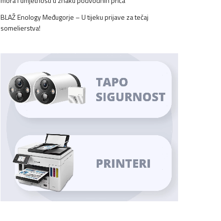
mora i umjetnosti u znaku podvodnih priča
BLAŽ Enology Međugorje – U tijeku prijave za tečaj
somelierstva!