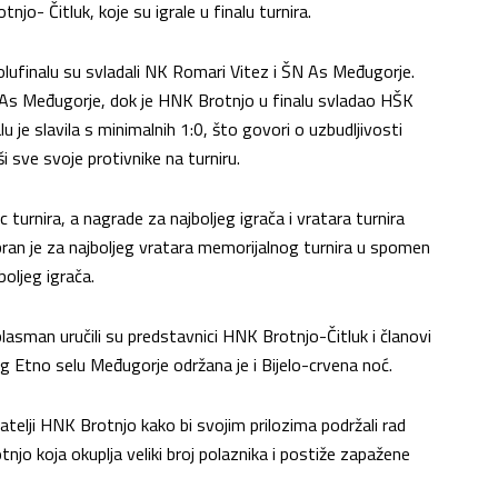
o- Čitluk, koje su igrale u finalu turnira.
finalu su svladali NK Romari Vitez i ŠN As Međugorje.
N As Međugorje, dok je HNK Brotnjo u finalu svladao HŠK
 je slavila s minimalnih 1:0, što govori o uzbudljivosti
ši sve svoje protivnike na turniru.
ac turnira, a nagrade za najboljeg igrača i vratara turnira
bran je za najboljeg vratara memorijalnog turnira u spomen
boljeg igrača.
lasman uručili su predstavnici HNK Brotnjo-Čitluk i članovi
eg Etno selu Međugorje održana je i Bijelo-crvena noć.
atelji HNK Brotnjo kako bi svojim prilozima podržali rad
o koja okuplja veliki broj polaznika i postiže zapažene