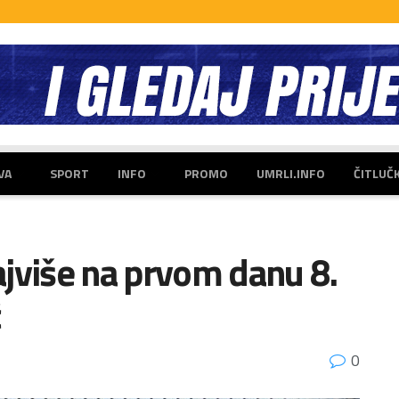
VA
SPORT
INFO
PROMO
UMRLI.INFO
ČITLUČ
jviše na prvom danu 8.
ć
0