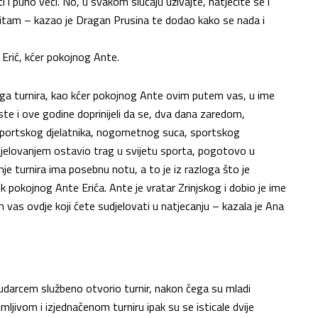
i puno veći. No, u svakom slučaju uživajte, natječite se i
titam – kazao je Dragan Prusina te dodao kako se nada i
a Erić, kćer pokojnog Ante.
ovoga turnira, kao kćer pokojnog Ante ovim putem vas, u ime
ste i ove godine doprinijeli da se, dva dana zaredom,
 sportskog djelatnika, nogometnog suca, sportskog
 djelovanjem ostavio trag u svijetu sporta, pogotovo u
 turnira ima posebnu notu, a to je iz razloga što je
 pokojnog Ante Erića. Ante je vratar Zrinjskog i dobio je ime
h vas ovdje koji ćete sudjelovati u natjecanju – kazala je Ana
udarcem službeno otvorio turnir, nakon čega su mladi
ljivom i izjednačenom turniru ipak su se isticale dvije