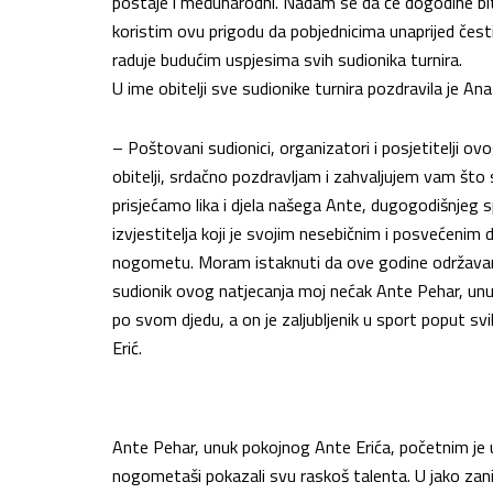
postaje i međunarodni. Nadam se da će dogodine biti 
koristim ovu prigodu da pobjednicima unaprijed čes
raduje budućim uspjesima svih sudionika turnira.
U ime obitelji sve sudionike turnira pozdravila je An
– Poštovani sudionici, organizatori i posjetitelji 
obitelji, srdačno pozdravljam i zahvaljujem vam što 
prisjećamo lika i djela našega Ante, dugogodišnjeg
izvjestitelja koji je svojim nesebičnim i posvećenim
nogometu. Moram istaknuti da ove godine održavanje
sudionik ovog natjecanja moj nećak Ante Pehar, unuk
po svom djedu, a on je zaljubljenik u sport poput svi
Erić.
Ante Pehar, unuk pokojnog Ante Erića, početnim je 
nogometaši pokazali svu raskoš talenta. U jako zanim