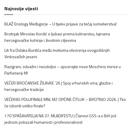
Najnovije vijesti
BLAŽ Enology Međugorje – U tijeku prijave za tečaj somelierstva!
Brotnjak Miroslav Kordić o ljubavi prema kulinarstvu, tajnama
hercegovačke kuhinje i životnim ciljevima
Lik fra Didaka Buntića među motivima otvorenja ovogodišnjih
Vinkovačkih jeseni
Razigrani, odvažni i neodoljivi – upoznajte nove Moschino mirise u
Parfumeriji M!
VEČER BROĆANSKE ŽILAVKE ’26 | Spoj vrhunskih vina, glazbe i
hercegovačke tradicije
VEČERAS POLUFINALE MNL MZ OPĆINE ČITLUK – BROTNJO 2026. | Tko
će izboriti veliko finale?
170 SPAŠAVATELJA NA 37. MLADIFESTU | Članovi GSS-a u BiH još
jednom pokazali humanost i profesionalnost