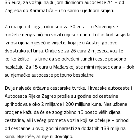
35 eura, za vožnju najduljom dionicom autoceste A1 – od
Zagreba do Karamatića – i to samo u jednom smjeru.
Za manje od toga, odnosno za 30 eura – u Sloveniji se
možete neograničeno voziti mjesec dana. Toliko kod susjeda
iznosi cijena mjesečne vinjete, koja je u Austriji gotovo
dvostruko jeftinija. Ondje se za 26 eura 2 mjeseca vozite
koliko želite – s time da se određeni tuneli i ceste posebno
naplaćuju. Za 15 eura u Mađarskoj ste mirni mjesec dana – dok
su njemačke autoceste potpuno besplatne.
Dvije najveće državne cestarske tvrtke, Hrvatske autoceste i
Autocesta Rijeka Zagreb prošle su godine od cestarine
uprihodovale oko 2 milijarde i 200 milijuna kuna. Neslužbene
procjene kažu da će se zbog zbirno 15 posto viših cijena
cestarina, ali i većeg prometa vozila koji se očekuje – prihodi
od cestarine u ovoj godini narasti za dodatnih 133 milijuna
kuna. Nije loše, ali nije ni dovoljno.