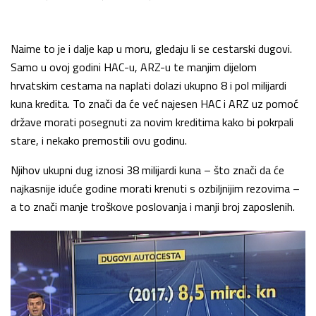
Naime to je i dalje kap u moru, gledaju li se cestarski dugovi.
Samo u ovoj godini HAC-u, ARZ-u te manjim dijelom
hrvatskim cestama na naplati dolazi ukupno 8 i pol milijardi
kuna kredita. To znači da će već najesen HAC i ARZ uz pomoć
države morati posegnuti za novim kreditima kako bi pokrpali
stare, i nekako premostili ovu godinu.
Njihov ukupni dug iznosi 38 milijardi kuna – što znači da će
najkasnije iduće godine morati krenuti s ozbiljnijim rezovima –
a to znači manje troškove poslovanja i manji broj zaposlenih.