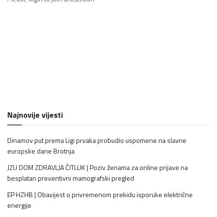
Najnovije vijesti
Dinamov put prema Ligi prvaka probudio uspomene na slavne
europske dane Brotnja
JZU DOM ZDRAVLJA ČITLUK | Poziv ženama za online prijave na
besplatan preventivni mamografski pregled
EP HZHB | Obavijest o privremenom prekidu isporuke električne
energije