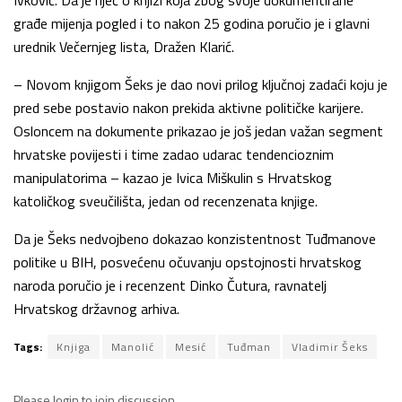
građe mijenja pogled i to nakon 25 godina poručio je i glavni
urednik Večernjeg lista, Dražen Klarić.
– Novom knjigom Šeks je dao novi prilog ključnoj zadaći koju je
pred sebe postavio nakon prekida aktivne političke karijere.
Osloncem na dokumente prikazao je još jedan važan segment
hrvatske povijesti i time zadao udarac tendencioznim
manipulatorima – kazao je Ivica Miškulin s Hrvatskog
katoličkog sveučilišta, jedan od recenzenata knjige.
Da je Šeks nedvojbeno dokazao konzistentnost Tuđmanove
politike u BIH, posvećenu očuvanju opstojnosti hrvatskog
naroda poručio je i recenzent Dinko Čutura, ravnatelj
Hrvatskog državnog arhiva.
Tags:
Knjiga
Manolić
Mesić
Tuđman
Vladimir Šeks
Please
login
to join discussion