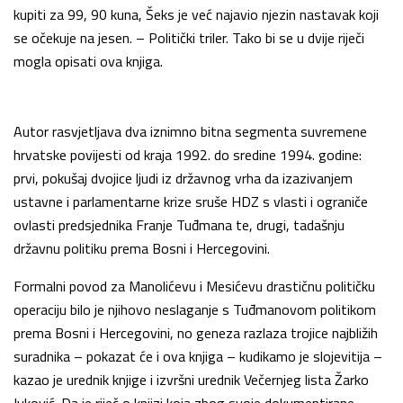
kupiti za 99, 90 kuna, Šeks je već najavio njezin nastavak koji
se očekuje na jesen. – Politički triler. Tako bi se u dvije riječi
mogla opisati ova knjiga.
Autor rasvjetljava dva iznimno bitna segmenta suvremene
hrvatske povijesti od kraja 1992. do sredine 1994. godine:
prvi, pokušaj dvojice ljudi iz državnog vrha da izazivanjem
ustavne i parlamentarne krize sruše HDZ s vlasti i ograniče
ovlasti predsjednika Franje Tuđmana te, drugi, tadašnju
državnu politiku prema Bosni i Hercegovini.
Formalni povod za Manolićevu i Mesićevu drastičnu političku
operaciju bilo je njihovo neslaganje s Tuđmanovom politikom
prema Bosni i Hercegovini, no geneza razlaza trojice najbližih
suradnika – pokazat će i ova knjiga – kudikamo je slojevitija –
kazao je urednik knjige i izvršni urednik Večernjeg lista Žarko
Ivković. Da je riječ o knjizi koja zbog svoje dokumentirane