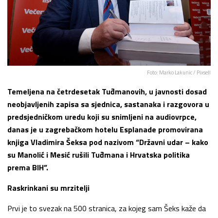
Foto: Marko Lakunic / Pixsell
Temeljena na četrdesetak Tuđmanovih, u javnosti dosad
neobjavljenih zapisa sa sjednica, sastanaka i razgovora u
predsjedničkom uredu koji su snimljeni na audiovrpce,
danas je u zagrebačkom hotelu Esplanade promovirana
knjiga Vladimira Šeksa pod nazivom “Državni udar – kako
su Manolić i Mesić rušili Tuđmana i Hrvatska politika
prema BIH”.
Raskrinkani su mrzitelji
Prvi je to svezak na 500 stranica, za kojeg sam Šeks kaže da