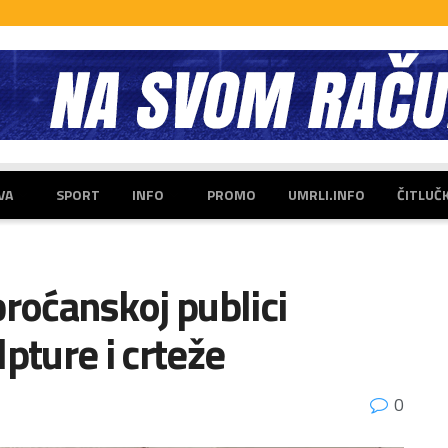
VA
SPORT
INFO
PROMO
UMRLI.INFO
ČITLUČ
broćanskoj publici
pture i crteže
0