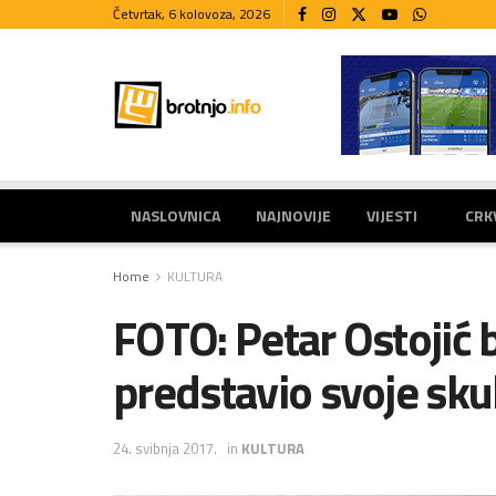
Četvrtak, 6 kolovoza, 2026
NASLOVNICA
NAJNOVIJE
VIJESTI
CRK
Home
KULTURA
FOTO: Petar Ostojić 
predstavio svoje skul
24. svibnja 2017.
in
KULTURA