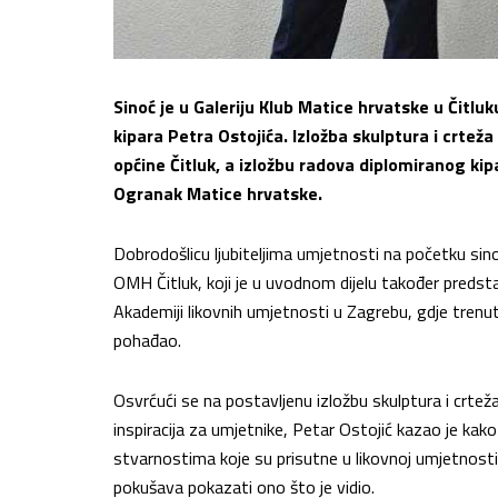
Sinoć je u Galeriju Klub Matice hrvatske u Čitl
kipara Petra Ostojića. Izložba skulptura i crtež
općine Čitluk, a izložbu radova diplomiranog kipa
Ogranak Matice hrvatske.
Dobrodošlicu ljubiteljima umjetnosti na početku sino
OMH Čitluk, koji je u uvodnom dijelu također predsta
Akademiji likovnih umjetnosti u Zagrebu, gdje trenutn
pohađao.
Osvrćući se na postavljenu izložbu skulptura i crte
inspiracija za umjetnike, Petar Ostojić kazao je kako
stvarnostima koje su prisutne u likovnoj umjetnosti
pokušava pokazati ono što je vidio.