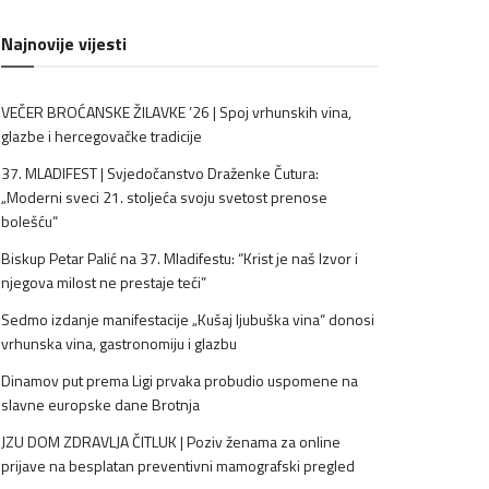
Najnovije vijesti
VEČER BROĆANSKE ŽILAVKE ’26 | Spoj vrhunskih vina,
glazbe i hercegovačke tradicije
37. MLADIFEST | Svjedočanstvo Draženke Čutura:
„Moderni sveci 21. stoljeća svoju svetost prenose
bolešću“
Biskup Petar Palić na 37. Mladifestu: “Krist je naš Izvor i
njegova milost ne prestaje teći”
Sedmo izdanje manifestacije „Kušaj ljubuška vina“ donosi
vrhunska vina, gastronomiju i glazbu
Dinamov put prema Ligi prvaka probudio uspomene na
slavne europske dane Brotnja
JZU DOM ZDRAVLJA ČITLUK | Poziv ženama za online
prijave na besplatan preventivni mamografski pregled