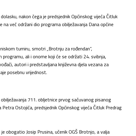
 dolasku, nakon čega je predsjednik Općinskog vijeća Čitluk
e na već održani dio programa obilježavanja Dana općine
iskom turniru, smotri „Brotnju za rođendan“,
rogramu, ali i onome koji će se održati 24. svibnja,
ođači, autori i predstavljana književna djela vezana za
aje posebnu vrijednost.
a obilježavanja 711. obljetnice prvog sačuvanog pisanog
Petra Ostojića, predsjednik Općinskog vijeća Čitluk Predrag
e obogatio Josip Prusina, učenik OGŠ Brotnjo, a valja