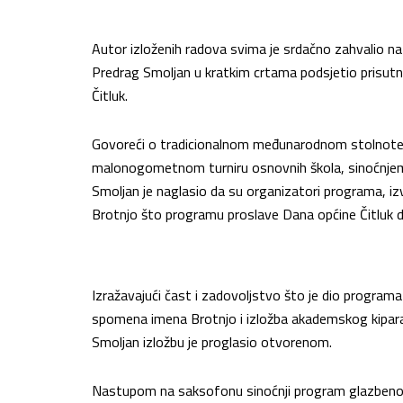
Autor izloženih radova svima je srdačno zahvalio na
Predrag Smoljan u kratkim crtama podsjetio prisutn
Čitluk.
Govoreći o tradicionalnom međunarodnom stolnoten
malonogometnom turniru osnovnih škola, sinoćnjem p
Smoljan je naglasio da su organizatori programa, izv
Brotnjo što programu proslave Dana općine Čitluk d
Izražavajući čast i zadovoljstvo što je dio program
spomena imena Brotnjo i izložba akademskog kipara 
Smoljan izložbu je proglasio otvorenom.
Nastupom na saksofonu sinoćnji program glazbeno j