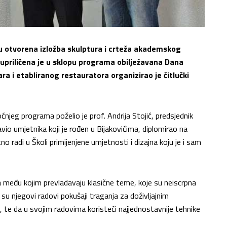
uku otvorena izložba skulptura i crteža akademskog
a upriličena je u sklopu programa obilježavana Dana
ra i etabliranog restauratora organizirao je čitlučki
ćnjeg programa poželio je prof. Andrija Stojić, predsjednik
vio umjetnika koji je rođen u Bijakovićima, diplomirao na
o radi u Školi primijenjene umjetnosti i dizajna koju je i sam
ža među kojim prevladavaju klasične teme, koje su neiscrpna
 su njegovi radovi pokušaji traganja za doživljajnim
, te da u svojim radovima koristeći najjednostavnije tehnike