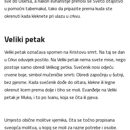
sve do Uskrsa, a nakon euharistije prenosi se Sveto otajstvo
u pomoćni tabernakul, tako da pripazite prema kuda ste
okrenuti kada kleknete pri ulazu u crkvu.
Veliki petak
Veliki petak označava spomen na Kristovu smrt. Na taj se dan
u Crkvi oduvijek postilo. Na Veliki petak nema svete mise, nego
postoje samo obredi Velikog petka. Svećenik nosi odjeću
crvene boje, simbol mučeničke smrti. Obredi započinju u šutnji,
bez pjesme. Kada svećenik dođe do oltara, klekne ili legne
okrenut licem prema dolje i tiho se moli. Evanđelje na Veliki
petak je Muka, i to po Ivanu, koja se čita ili pjeva.
Umjesto obične molitve vjernika, čita se točno propisana
sveopća molitva, u kojoj se moli za razne potrebe i osobe.