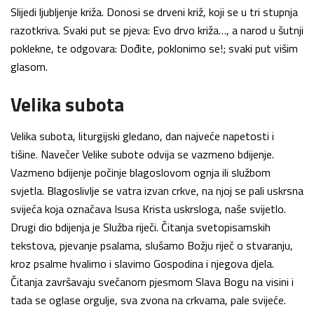
Slijedi ljubljenje križa. Donosi se drveni križ, koji se u tri stupnja
razotkriva. Svaki put se pjeva: Evo drvo križa…, a narod u šutnji
poklekne, te odgovara: Dođite, poklonimo se!; svaki put višim
glasom.
Velika subota
Velika subota, liturgijski gledano, dan najveće napetosti i
tišine. Navečer Velike subote odvija se vazmeno bdijenje.
Vazmeno bdijenje počinje blagoslovom ognja ili službom
svjetla. Blagoslivlje se vatra izvan crkve, na njoj se pali uskrsna
svijeća koja označava Isusa Krista uskrsloga, naše svijetlo.
Drugi dio bdijenja je Služba riječi. Čitanja svetopisamskih
tekstova, pjevanje psalama, slušamo Božju riječ o stvaranju,
kroz psalme hvalimo i slavimo Gospodina i njegova djela.
Čitanja završavaju svečanom pjesmom Slava Bogu na visini i
tada se oglase orgulje, sva zvona na crkvama, pale svijeće.