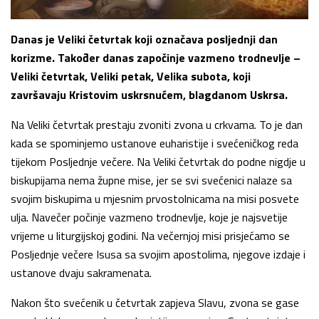
Danas je Veliki četvrtak koji označava posljednji dan
korizme. Također danas započinje vazmeno trodnevlje –
Veliki četvrtak, Veliki petak, Velika subota, koji
završavaju Kristovim uskrsnućem, blagdanom Uskrsa.
Na Veliki četvrtak prestaju zvoniti zvona u crkvama. To je dan
kada se spominjemo ustanove euharistije i svećeničkog reda
tijekom Posljednje večere. Na Veliki četvrtak do podne nigdje u
biskupijama nema župne mise, jer se svi svećenici nalaze sa
svojim biskupima u mjesnim prvostolnicama na misi posvete
ulja. Navečer počinje vazmeno trodnevlje, koje je najsvetije
vrijeme u liturgijskoj godini. Na večernjoj misi prisjećamo se
Posljednje večere Isusa sa svojim apostolima, njegove izdaje i
ustanove dvaju sakramenata.
Nakon što svećenik u četvrtak zapjeva Slavu, zvona se gase