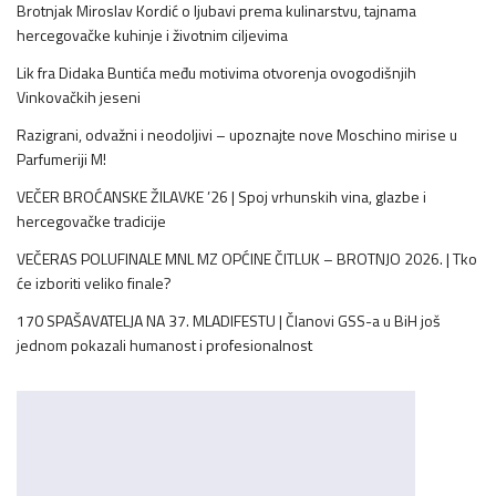
Brotnjak Miroslav Kordić o ljubavi prema kulinarstvu, tajnama
hercegovačke kuhinje i životnim ciljevima
Lik fra Didaka Buntića među motivima otvorenja ovogodišnjih
Vinkovačkih jeseni
Razigrani, odvažni i neodoljivi – upoznajte nove Moschino mirise u
Parfumeriji M!
VEČER BROĆANSKE ŽILAVKE ’26 | Spoj vrhunskih vina, glazbe i
hercegovačke tradicije
VEČERAS POLUFINALE MNL MZ OPĆINE ČITLUK – BROTNJO 2026. | Tko
će izboriti veliko finale?
170 SPAŠAVATELJA NA 37. MLADIFESTU | Članovi GSS-a u BiH još
jednom pokazali humanost i profesionalnost