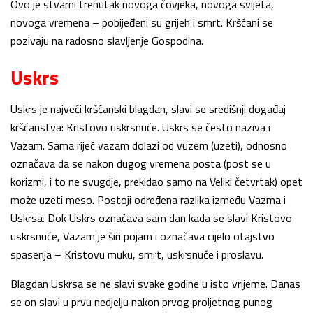
Ovo je stvarni trenutak novoga čovjeka, novoga svijeta,
novoga vremena – pobijeđeni su grijeh i smrt. Kršćani se
pozivaju na radosno slavljenje Gospodina.
Uskrs
Uskrs je najveći kršćanski blagdan, slavi se središnji događaj
kršćanstva: Kristovo uskrsnuće. Uskrs se često naziva i
Vazam. Sama riječ vazam dolazi od vuzem (uzeti), odnosno
označava da se nakon dugog vremena posta (post se u
korizmi, i to ne svugdje, prekidao samo na Veliki četvrtak) opet
može uzeti meso. Postoji određena razlika između Vazma i
Uskrsa. Dok Uskrs označava sam dan kada se slavi Kristovo
uskrsnuće, Vazam je širi pojam i označava cijelo otajstvo
spasenja – Kristovu muku, smrt, uskrsnuće i proslavu.
Blagdan Uskrsa se ne slavi svake godine u isto vrijeme. Danas
se on slavi u prvu nedjelju nakon prvog proljetnog punog