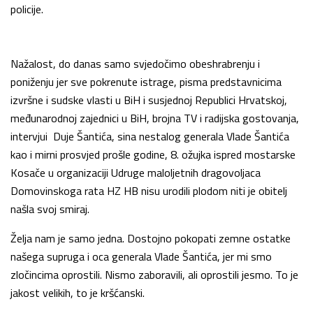
policije.
Nažalost, do danas samo svjedočimo obeshrabrenju i
poniženju jer sve pokrenute istrage, pisma predstavnicima
izvršne i sudske vlasti u BiH i susjednoj Republici Hrvatskoj,
međunarodnoj zajednici u BiH, brojna TV i radijska gostovanja,
intervjui Duje Šantića, sina nestalog generala Vlade Šantića
kao i mirni prosvjed prošle godine, 8. ožujka ispred mostarske
Kosače u organizaciji Udruge maloljetnih dragovoljaca
Domovinskoga rata HZ HB nisu urodili plodom niti je obitelj
našla svoj smiraj.
Želja nam je samo jedna. Dostojno pokopati zemne ostatke
našega supruga i oca generala Vlade Šantića, jer mi smo
zločincima oprostili. Nismo zaboravili, ali oprostili jesmo. To je
jakost velikih, to je kršćanski.