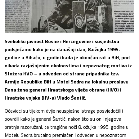
Svekoliku javnost Bosne i Hercegovine i susjedstva
podsjećamo kako je na današnji dan, 8.ožujka 1995.
godine u Bihaću, u godini kada je okončan rat u BiH, pod
nikada razjašnjenim okolnostima i nepoznatog motiva iz
Stožera HVO – a odveden od strane pripadnika tzv.
Armije Republike BiH u Motel Sedra na lokalnu proslavu
Dana žena general Hrvatskoga vijeća obrane (HVO) i
Hrvatske vojske (HV-a) Vlado Šantić.
Očevidci su tijekom dvije neuspješne istrage posvjedočili i
povrdili kako je general Šantić, nakon što su on i njegova
pratnja razoružani, te tragične noći 8. ožujka 1995. godine u
Motelu Sedra brutalno premlaćen i odveden u nepoznatom