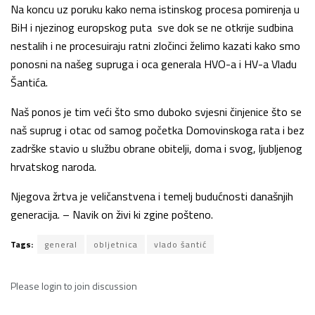
Na koncu uz poruku kako nema istinskog procesa pomirenja u
BiH i njezinog europskog puta sve dok se ne otkrije sudbina
nestalih i ne procesuiraju ratni zločinci želimo kazati kako smo
ponosni na našeg supruga i oca generala HVO-a i HV-a Vladu
Šantića.
Naš ponos je tim veći što smo duboko svjesni činjenice što se
naš suprug i otac od samog početka Domovinskoga rata i bez
zadrške stavio u službu obrane obitelji, doma i svog, ljubljenog
hrvatskog naroda.
Njegova žrtva je veličanstvena i temelj budućnosti današnjih
generacija. – Navik on živi ki zgine pošteno.
Tags:
general
obljetnica
vlado šantić
Please
login
to join discussion