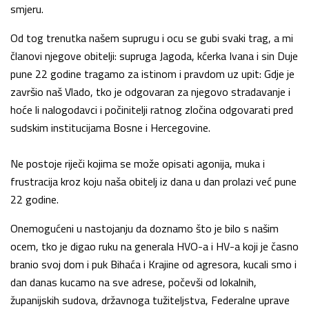
smjeru.
Od tog trenutka našem suprugu i ocu se gubi svaki trag, a mi
članovi njegove obitelji: supruga Jagoda, kćerka Ivana i sin Duje
pune 22 godine tragamo za istinom i pravdom uz upit: Gdje je
završio naš Vlado, tko je odgovaran za njegovo stradavanje i
hoće li nalogodavci i počinitelji ratnog zločina odgovarati pred
sudskim institucijama Bosne i Hercegovine.
Ne postoje riječi kojima se može opisati agonija, muka i
frustracija kroz koju naša obitelj iz dana u dan prolazi već pune
22 godine.
Onemogućeni u nastojanju da doznamo što je bilo s našim
ocem, tko je digao ruku na generala HVO-a i HV-a koji je časno
branio svoj dom i puk Bihaća i Krajine od agresora, kucali smo i
dan danas kucamo na sve adrese, počevši od lokalnih,
županijskih sudova, državnoga tužiteljstva, Federalne uprave