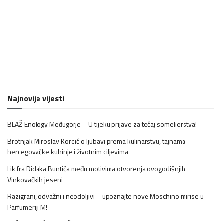
Najnovije vijesti
BLAŽ Enology Međugorje – U tijeku prijave za tečaj somelierstva!
Brotnjak Miroslav Kordić o ljubavi prema kulinarstvu, tajnama
hercegovačke kuhinje i životnim ciljevima
Lik fra Didaka Buntića među motivima otvorenja ovogodišnjih
Vinkovačkih jeseni
Razigrani, odvažni i neodoljivi – upoznajte nove Moschino mirise u
Parfumeriji M!