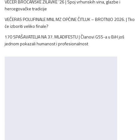
VEČER BROĆANSKE ŽILAVKE ’26 | Spoj vrhunskih vina, glazbe i
hercegovačke tradicije
VEČERAS POLUFINALE MNL MZ OPĆINE ČITLUK – BROTNJO 2026. | Tko
će izboriti veliko finale?
170 SPAŠAVATELJA NA 37. MLADIFESTU | Članovi GSS-a u BiH još
jednom pokazali humanost i profesionalnost