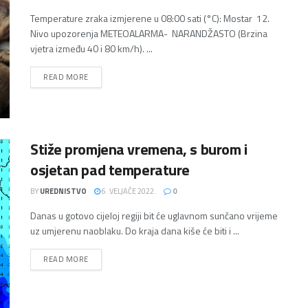
Temperature zraka izmjerene u 08:00 sati (°C): Mostar 12.
Nivo upozorenja METEOALARMA- NARANDŽASTO (Brzina
vjetra između 40 i 80 km/h). ...
DETAILS
READ MORE
Stiže promjena vremena, s burom i
osjetan pad temperature
BY
UREDNISTVO
6. VELJAČE 2022.
0
Danas u gotovo cijeloj regiji bit će uglavnom sunčano vrijeme
uz umjerenu naoblaku. Do kraja dana kiše će biti i ...
DETAILS
READ MORE