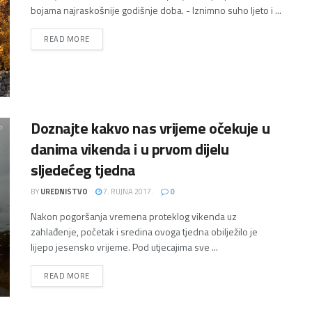
bojama najraskošnije godišnje doba. - Iznimno suho ljeto i ...
DETAILS
READ MORE
Doznajte kakvo nas vrijeme očekuje u
danima vikenda i u prvom dijelu
sljedećeg tjedna
BY
UREDNISTVO
7. RUJNA 2017.
0
Nakon pogoršanja vremena proteklog vikenda uz
zahlađenje, početak i sredina ovoga tjedna obilježilo je
lijepo jesensko vrijeme. Pod utjecajima sve ...
DETAILS
READ MORE