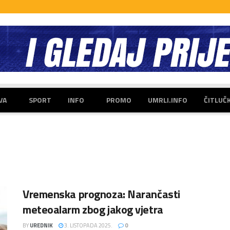
VA
SPORT
INFO
PROMO
UMRLI.INFO
ČITLUČ
Vremenska prognoza: Narančasti
meteoalarm zbog jakog vjetra
BY
UREDNIK
3. LISTOPADA 2025.
0