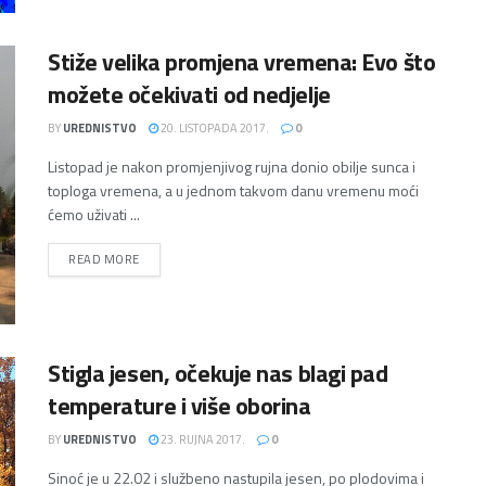
Stiže velika promjena vremena: Evo što
možete očekivati od nedjelje
BY
UREDNISTVO
20. LISTOPADA 2017.
0
Listopad je nakon promjenjivog rujna donio obilje sunca i
toploga vremena, a u jednom takvom danu vremenu moći
ćemo uživati ...
DETAILS
READ MORE
Stigla jesen, očekuje nas blagi pad
temperature i više oborina
BY
UREDNISTVO
23. RUJNA 2017.
0
Sinoć je u 22.02 i službeno nastupila jesen, po plodovima i