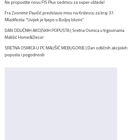
Ne propustite novu FIS Plus sedmicu za super uštede!
Fra Zvonimir Pavičić predslavio misu na Križevcu za kraj 37.
Mladifesta: “Uvijek je lijepo u Božjoj blizini”
DAN ODLIČNIH AKCIJSKIH POPUSTA | Sretna Osmica u trgovinama
Mališić Home&Decor
SRETNA OSMICA U PC MALIŠIĆ MEĐUGORJE | Dan odličnih akcijskih
popusta i pogodnosti