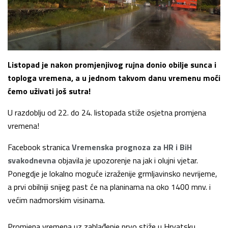
Listopad je nakon promjenjivog rujna donio obilje sunca i
toploga vremena, a u jednom takvom danu vremenu moći
ćemo uživati još sutra!
U razdoblju od 22. do 24. listopada stiže osjetna promjena
vremena!
Facebook stranica
Vremenska prognoza za HR i BiH
svakodnevna
objavila je upozorenje na jak i olujni vjetar.
Ponegdje je lokalno moguće izraženije grmljavinsko nevrijeme,
a prvi obilniji snijeg past će na planinama na oko 1400 mnv. i
većim nadmorskim visinama.
Promjena vremena uz zahlađenje prvo stiže u Hrvatsku