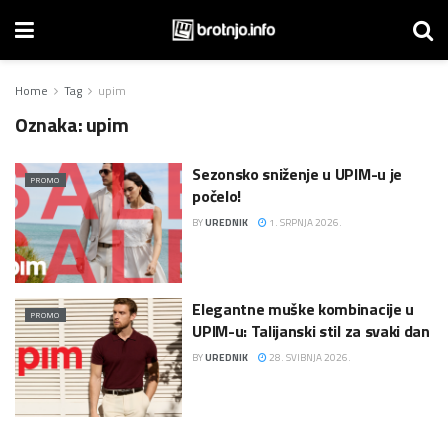
Home
Tag
upim
Oznaka:
upim
Sezonsko sniženje u UPIM-u je
PROMO
počelo!
BY
UREDNIK
1. SRPNJA 2026.
Elegantne muške kombinacije u
PROMO
UPIM-u: Talijanski stil za svaki dan
BY
UREDNIK
28. SVIBNJA 2026.