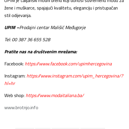
UPIM je talijanski modni brend koji donosi suvremenu modu za
žene i muškarce, spajajući kvalitetu, eleganciju i pristupačan
stil odijevanja.
UPIM –
Prodajni centar Mališić Međugorje
Tel: 00 387 36 655 528
Pratite nas na društvenim mrežama:
Facebook:
https://www.facebook.com/upimhercegovina
Instagram:
https://www.instagram.com/upim_hercegovina/?
hl=hr
Web shop:
https://www.modaitaliana.ba/
www.brotnjo.info