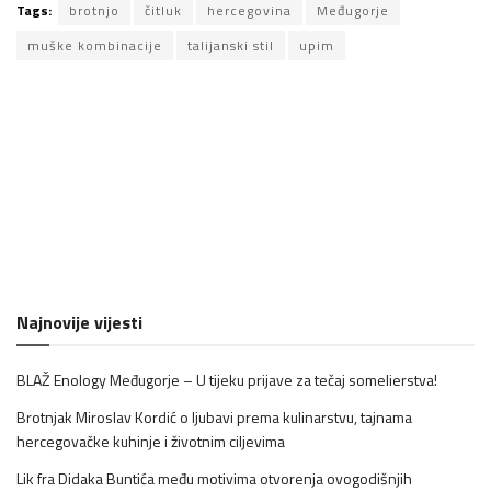
Tags:
brotnjo
čitluk
hercegovina
Međugorje
muške kombinacije
talijanski stil
upim
Najnovije vijesti
BLAŽ Enology Međugorje – U tijeku prijave za tečaj somelierstva!
Brotnjak Miroslav Kordić o ljubavi prema kulinarstvu, tajnama
hercegovačke kuhinje i životnim ciljevima
Lik fra Didaka Buntića među motivima otvorenja ovogodišnjih