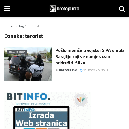
Home
Tag
terorist
Oznaka:
terorist
Pošlo momče u vojsku: SIPA uhitila
CRNA KRONIKA
Sarajliju koji se namjeravao
pridružiti ISIL-u
BY
UREDNISTVO
27. PROSINCA 2017.