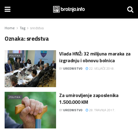
Home
Tag
sredstva
Oznaka:
sredstva
Vlada HNŽ: 32 milijuna maraka za
POLITIKA
izgradnju i obnovu bolnica
BY
UREDNISTVO
22. VELJAČE 2018.
Za umirovljenje zaposlenika
POLITIKA
1.500.000 KM
BY
UREDNISTVO
28. TRAVNJA 2017.