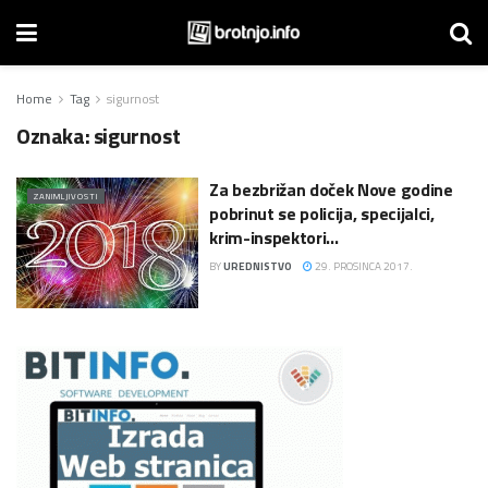
Home
Tag
sigurnost
Oznaka:
sigurnost
Za bezbrižan doček Nove godine
ZANIMLJIVOSTI
pobrinut se policija, specijalci,
krim-inspektori…
BY
UREDNISTVO
29. PROSINCA 2017.