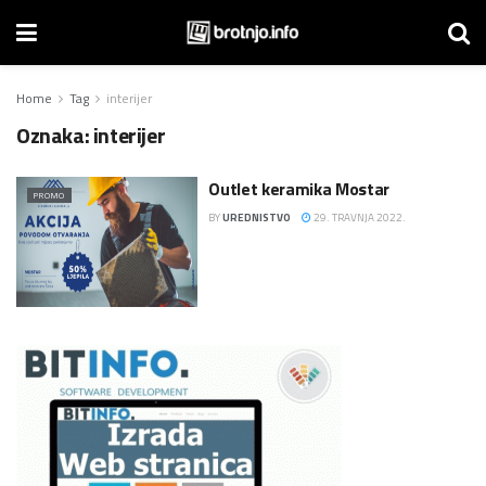
Home
Tag
interijer
Oznaka:
interijer
Outlet keramika Mostar
PROMO
BY
UREDNISTVO
29. TRAVNJA 2022.