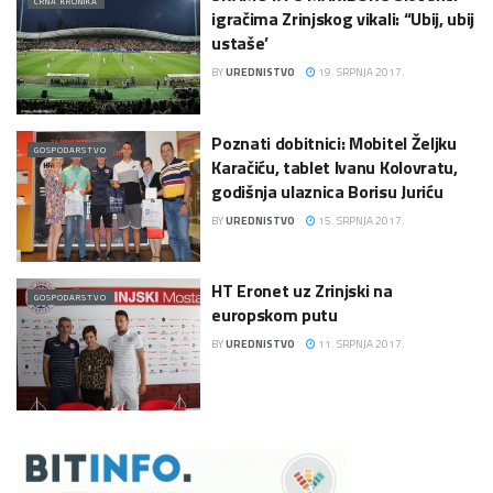
CRNA KRONIKA
igračima Zrinjskog vikali: “Ubij, ubij
ustaše’
BY
UREDNISTVO
19. SRPNJA 2017.
Poznati dobitnici: Mobitel Željku
GOSPODARSTVO
Karačiću, tablet Ivanu Kolovratu,
godišnja ulaznica Borisu Juriću
BY
UREDNISTVO
15. SRPNJA 2017.
HT Eronet uz Zrinjski na
GOSPODARSTVO
europskom putu
BY
UREDNISTVO
11. SRPNJA 2017.