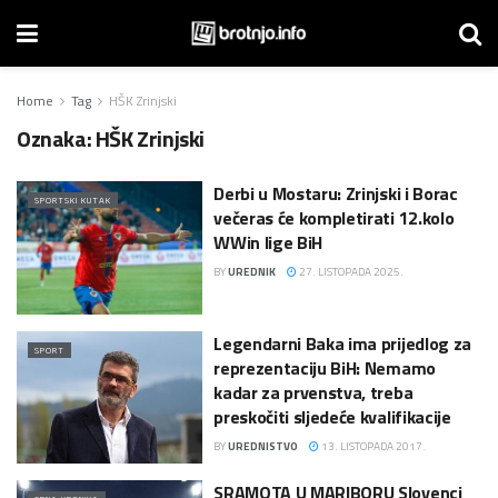
Home
Tag
HŠK Zrinjski
Oznaka:
HŠK Zrinjski
Derbi u Mostaru: Zrinjski i Borac
SPORTSKI KUTAK
večeras će kompletirati 12.kolo
WWin lige BiH
BY
UREDNIK
27. LISTOPADA 2025.
Legendarni Baka ima prijedlog za
SPORT
reprezentaciju BiH: Nemamo
kadar za prvenstva, treba
preskočiti sljedeće kvalifikacije
BY
UREDNISTVO
13. LISTOPADA 2017.
SRAMOTA U MARIBORU Slovenci