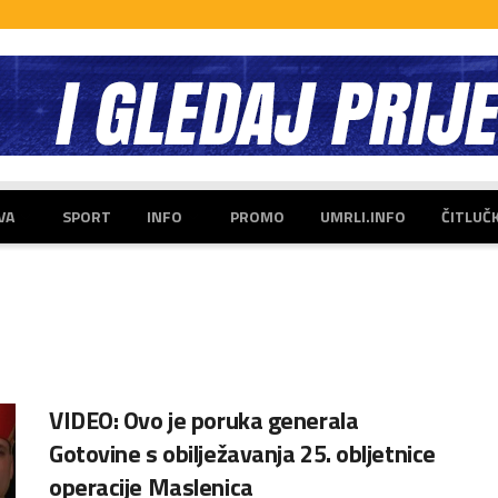
VA
SPORT
INFO
PROMO
UMRLI.INFO
ČITLUČ
VIDEO: Ovo je poruka generala
Gotovine s obilježavanja 25. obljetnice
operacije Maslenica