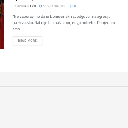
BY
UREDNISTVO
22. SIJEČNJA 2018.
0
"Ne zaboravimo da je Domovinski rat odgovor na agresiju
na Hrvatsku. Rat nije bio naš izbor, nego potreba. Pobjedom
smo ...
DETAILS
READ MORE