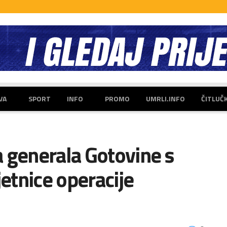
VA
SPORT
INFO
PROMO
UMRLI.INFO
ČITLUČ
 generala Gotovine s
jetnice operacije