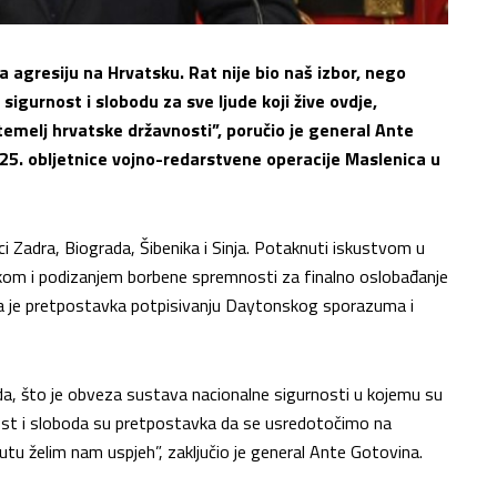
agresiju na Hrvatsku. Rat nije bio naš izbor, nego
igurnost i slobodu za sve ljude koji žive ovdje,
temelj hrvatske državnosti”, poručio je general Ante
 25. obljetnice vojno-redarstvene operacije Maslenica u
ci Zadra, Biograda, Šibenika i Sinja. Potaknuti iskustvom u
ukom i podizanjem borbene spremnosti za finalno oslobađanje
la je pretpostavka potpisivanju Daytonskog sporazuma i
da, što je obveza sustava nacionalne sigurnosti u kojemu su
nost i sloboda su pretpostavka da se usredotočimo na
putu želim nam uspjeh”, zaključio je general Ante Gotovina.