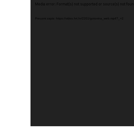
Reproduktor
Media error: Format(s) not supported or source(s) not fou
videozapisa
Preuzmi zapis: https://video.hrt.hr/2201/gotovina_web.mp4?_=2