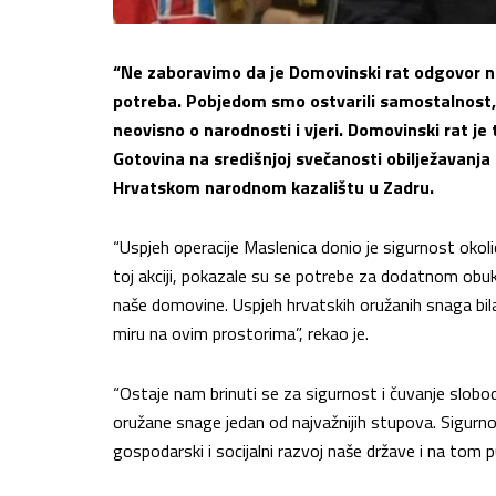
“Ne zaboravimo da je Domovinski rat odgovor na 
potreba. Pobjedom smo ostvarili samostalnost, s
neovisno o narodnosti i vjeri.
Domovinski rat je 
Gotovina na središnjoj svečanosti obilježavanja
Hrvatskom narodnom kazalištu u Zadru.
“Uspjeh operacije Maslenica donio je sigurnost okoli
toj akciji, pokazale su se potrebe za dodatnom ob
naše domovine. Uspjeh hrvatskih oružanih snaga bi
miru na ovim prostorima”, rekao je.
“Ostaje nam brinuti se za sigurnost i čuvanje slobo
oružane snage jedan od najvažnijih stupova. Sigur
gospodarski i socijalni razvoj naše države i na tom 