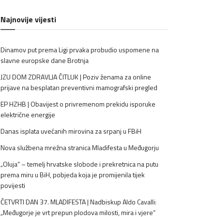
Najnovije vijesti
Dinamov put prema Ligi prvaka probudio uspomene na
slavne europske dane Brotnja
JZU DOM ZDRAVLJA ČITLUK | Poziv ženama za online
prijave na besplatan preventivni mamografski pregled
EP HZHB | Obavijest o privremenom prekidu isporuke
električne energije
Danas isplata uvećanih mirovina za srpanj u FBiH
Nova službena mrežna stranica Mladifesta u Međugorju
„Oluja“ – temelj hrvatske slobode i prekretnica na putu
prema miru u BiH, pobjeda koja je promijenila tijek
povijesti
ČETVRTI DAN 37. MLADIFESTA | Nadbiskup Aldo Cavalli:
„Međugorje je vrt prepun plodova milosti, mira i vjere“