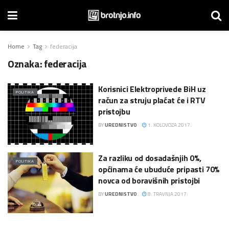
Home
Tag
federacija
Oznaka:
federacija
Korisnici Elektroprivede BiH uz
POLITIKA
račun za struju plaćat će i RTV
pristojbu
BY
UREDNISTVO
1. KOLOVOZA 2017.
Za razliku od dosadašnjih 0%,
POLITIKA
općinama će ubuduće pripasti 70%
novca od boravišnih pristojbi
BY
UREDNISTVO
8. TRAVNJA 2017.