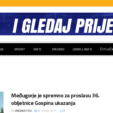
VA
SPORT
INFO
PROMO
UMRLI.INFO
ČITLUČ
Međugorje je spremno za proslavu 36.
obljetnice Gospina ukazanja
BY
UREDNISTVO
20. LIPNJA 2017.
0