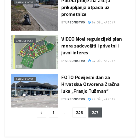
Počela proljetna akcija
ZANIMLJIVOSTI
prikupljanja otpada uz
prometnice
BY
UREDNISTVO
24. OŽUJKA 2017.
VIDEO Novi regulacijski plan
ZANIMLJIVOSTI
mora zadovoljiti i privatni i
javni interes
BY
UREDNISTVO
24. OŽUJKA 2017.
FOTO Povijesni dan za
ZANIMLJIVOSTI
Hrvatsku: Otvorena Zračna
luka „Franjo Tuđman“
BY
UREDNISTVO
22. OŽUJKA 2017.
1
…
246
247