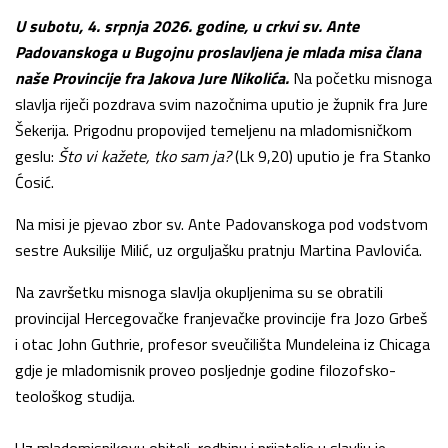
U subotu, 4. srpnja 2026. godine, u crkvi sv. Ante
Padovanskoga u Bugojnu proslavljena je mlada misa člana
naše Provincije fra Jakova Jure Nikolića.
Na početku misnoga
slavlja riječi pozdrava svim nazočnima uputio je župnik fra Jure
Šekerija. Prigodnu propovijed temeljenu na mladomisničkom
geslu:
Što vi kažete, tko sam ja?
(Lk 9,20) uputio je fra Stanko
Ćosić.
Na misi je pjevao zbor sv. Ante Padovanskoga pod vodstvom
sestre Auksilije Milić, uz orguljašku pratnju Martina Pavlovića.
Na završetku misnoga slavlja okupljenima su se obratili
provincijal Hercegovačke franjevačke provincije fra Jozo Grbeš
i otac John Guthrie, profesor sveučilišta Mundeleina iz Chicaga
gdje je mladomisnik proveo posljednje godine filozofsko-
teološkog studija.