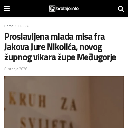
Home
CRKVA
Proslavljena mlada misa fra
Jakova Jure Nikolića, novog
župnog vikara župe Međugorje
8. srpnja 2026.