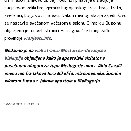
Uz mladomisnikovu obitelj, rodbinu i prijatelje u slavlju je
sudjelovao veliki broj vjernika bugojanskog kraja, braća fratri,
svećenici, bogoslovi i novaci. Nakon misnog slavlja zajedništvo
se nastavilo svečanom večerom u salonu Olimpik u Bugojnu,
objavljeno je na web stranici Hercegovačke franjevačke
provincije
Franjevci.info
.
Nedavno je na
web stranici Mostarsko-duvanjske
biskupije
objavljeno kako je apostolski vizitator s
posebnom ulogom za župu Međugorje mons. Aldo Cavalli
imenovao fra Jakova Juru Nikolića, mladomisnika, župnim
vikarom župe sv. Jakova apostola u Međugorju.
www.brotnjo.info