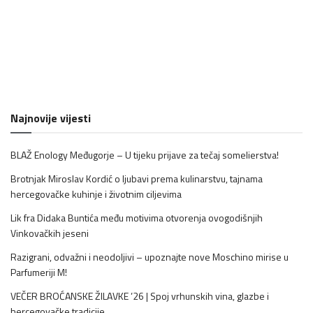
Najnovije vijesti
BLAŽ Enology Međugorje – U tijeku prijave za tečaj somelierstva!
Brotnjak Miroslav Kordić o ljubavi prema kulinarstvu, tajnama
hercegovačke kuhinje i životnim ciljevima
Lik fra Didaka Buntića među motivima otvorenja ovogodišnjih
Vinkovačkih jeseni
Razigrani, odvažni i neodoljivi – upoznajte nove Moschino mirise u
Parfumeriji M!
VEČER BROĆANSKE ŽILAVKE ’26 | Spoj vrhunskih vina, glazbe i
hercegovačke tradicije