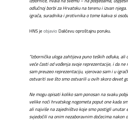
Izborniče, hvala na svemu – na pobjedama, uspjesi
odlučnoj borbi za Hrvatsku na terenu i izvan njega.
igrača, suradnika i protivnika o tome kakva si osoba
HNS je
objavio
Dalićevu oproštajnu poruku.
“Izbornička uloga zahtijeva puno teških odluka, ali
veće časti od vođenja svoje reprezentacije, i da ne 
sam preuzeo reprezentaciju, vjerovao sam i u igračku
ostvariti sve što smo ostvarili u ovih skoro devet g
Ne mogu opisati koliko sam ponosan na svaku pobje
velike noći hrvatskog nogometa poput one kada smo 
ali najviše na zajedništvo koje smo postigli unuta
svjedočili na onim nezaboravnim dočecima nakon os