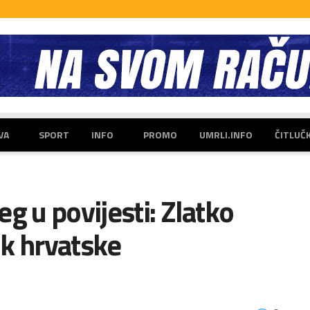
VA
SPORT
INFO
PROMO
UMRLI.INFO
ČITLUČ
g u povijesti: Zlatko
nik hrvatske