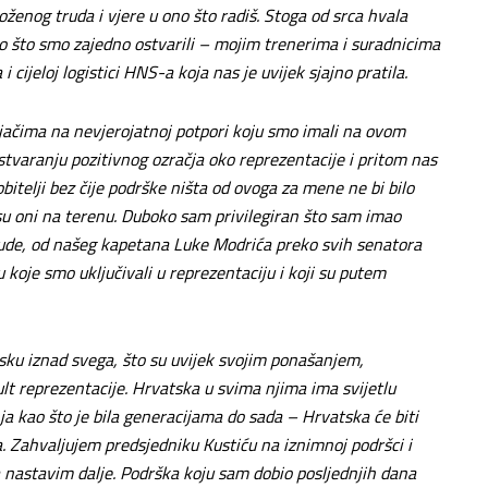
oženog truda i vjere u ono što radiš. Stoga od srca hvala
ovo što smo zajedno ostvarili – mojim trenerima i suradnicima
 cijeloj logistici HNS-a koja nas je uvijek sjajno pratila.
jačima na nevjerojatnoj potpori koju smo imali na ovom
stvaranju pozitivnog ozračja oko reprezentacije i pritom nas
 obitelji bez čije podrške ništa od ovoga za mene ne bi bilo
su oni na terenu. Duboko sam privilegiran što sam imao
 ljude, od našeg kapetana Luke Modrića preko svih senatora
u koje smo uključivali u reprezentaciju i koji su putem
sku iznad svega, što su uvijek svojim ponašanjem,
ult reprezentacije. Hrvatska u svima njima ima svijetlu
ja kao što je bila generacijama do sada – Hrvatska će biti
a.
Zahvaljujem predsjedniku Kustiću na iznimnoj podršci i
da nastavim dalje. Podrška koju sam dobio posljednjih dana