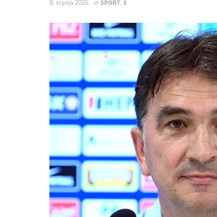
8. srpnja 2026.
in
SPORT
,
ž