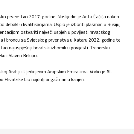
tsko prvenstvo 2017. godine. Naslijedio je Antu Čačića nakon
o debakl u kvalifikacijama. Uspio je izboriti plasman u Rusiju,
ntacijom ostvariti najveći uspjeh u povijesti hrvatskog
a i broncu sa Svjetskog prvenstva u Kataru 2022. godine te
ao najuspješniji hrvatski izbornik u povijesti. Trenersku
eku i Slaven Belupo.
skoj Arabiji i Ujedinjenim Arapskim Emiratima. Vodio je Al-
upu Hrvatske bio najdulji angažman u karijeri.