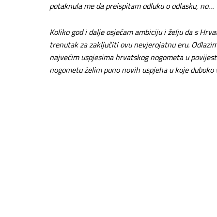
potaknula me da preispitam odluku o odlasku, no… v
Koliko god i dalje osjećam ambiciju i želju da s Hr
trenutak za zaključiti ovu nevjerojatnu eru. Odlazi
najvećim uspjesima hrvatskog nogometa u povijesti,
nogometu želim puno novih uspjeha u koje duboko v