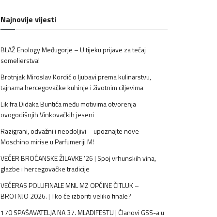
Najnovije vijesti
BLAŽ Enology Međugorje – U tijeku prijave za tečaj
somelierstva!
Brotnjak Miroslav Kordić o ljubavi prema kulinarstvu,
tajnama hercegovačke kuhinje i životnim ciljevima
Lik fra Didaka Buntića među motivima otvorenja
ovogodišnjih Vinkovačkih jeseni
Razigrani, odvažni i neodoljivi – upoznajte nove
Moschino mirise u Parfumeriji M!
VEČER BROĆANSKE ŽILAVKE ’26 | Spoj vrhunskih vina,
glazbe i hercegovačke tradicije
VEČERAS POLUFINALE MNL MZ OPĆINE ČITLUK –
BROTNJO 2026. | Tko će izboriti veliko finale?
170 SPAŠAVATELJA NA 37. MLADIFESTU | Članovi GSS-a u