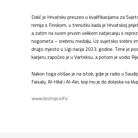
Dalić je Hrvatsku preuzeo u kvalifikacijama za Svje
remija s Finskom, u trenutku kada je Hrvatskoj prijeti
a zatim na svom prvom velikom natjecanju s repreze
nogometa – srebrnu medalju. Uz svjetsko srebro im
drugo mjesto u Ligi nacija 2023. godine. Time je post
karijeru započeo je u Varteksu, a potom je vodio Rij
Nakon toga otišao je na istok, gdje je radio u Saudij
Faisaly, Al-Hilal i Al-Ain, koji mu je do dolaska na kl
www.brotnjo.info