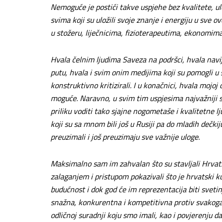
Nemoguće je postići takve uspjehe bez kvalitete, ul
svima koji su uložili svoje znanje i energiju u sve 
u stožeru, liječnicima, fizioterapeutima, ekonomima i
Hvala čelnim ljudima Saveza na podršci, hvala navi
putu, hvala i svim onim medijima koji su pomogli u 
konstruktivno kritizirali. I u konačnici, hvala mojoj
moguće.
Naravno, u svim tim uspjesima najvažniji 
priliku voditi tako sjajne nogometaše i kvalitetne
koji su sa mnom bili još u Rusiji pa do mladih dečkij
preuzimali i još preuzimaju sve važnije uloge.
Maksimalno sam im zahvalan što su stavljali Hrvat
zalaganjem i pristupom pokazivali što je hrvatski k
budućnost i dok god će im reprezentacija biti svetin
snažna, konkurentna i kompetitivna protiv svakog
odličnoj suradnji koju smo imali, kao i povjerenju 