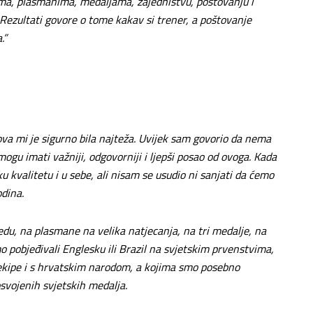
ma, plasmanima, medaljama, zajedništvu, poštovanju i
 Rezultati govore o tome kakav si trener, a poštovanje
.”
 ova mi je sigurno bila najteža. Uvijek sam govorio da nema
mogu imati važniji, odgovorniji i ljepši posao od ovoga. Kada
 kvalitetu i u sebe, ali nisam se usudio ni sanjati da ćemo
odina.
du, na plasmane na velika natjecanja, na tri medalje, na
pobjeđivali Englesku ili Brazil na svjetskim prvenstvima,
r ekipe i s hrvatskim narodom, a kojima smo posebno
vojenih svjetskih medalja.