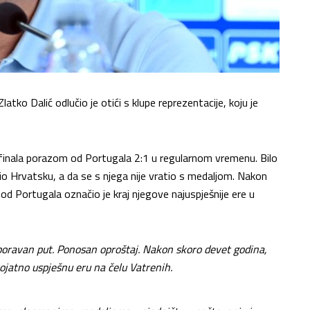
ko Dalić odlučio je otići s klupe reprezentacije, koju je
i finala porazom od Portugala 2:1 u regularnom vremenu. Bilo
io Hrvatsku, a da se s njega nije vratio s medaljom. Nakon
 od Portugala označio je kraj njegove najuspješnije ere u
oravan put. Ponosan oproštaj. Nakon skoro devet godina,
erojatno uspješnu eru na čelu Vatrenih.