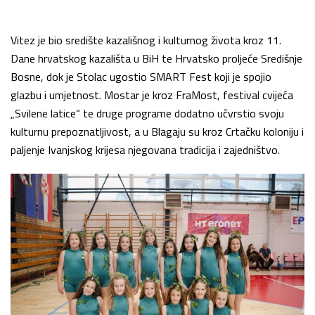
Vitez je bio središte kazališnog i kulturnog života kroz 11.
Dane hrvatskog kazališta u BiH te Hrvatsko proljeće Središnje
Bosne, dok je Stolac ugostio SMART Fest koji je spojio
glazbu i umjetnost. Mostar je kroz FraMost, festival cvijeća
„Svilene latice“ te druge programe dodatno učvrstio svoju
kulturnu prepoznatljivost, a u Blagaju su kroz Crtačku koloniju i
paljenje Ivanjskog krijesa njegovana tradicija i zajedništvo.