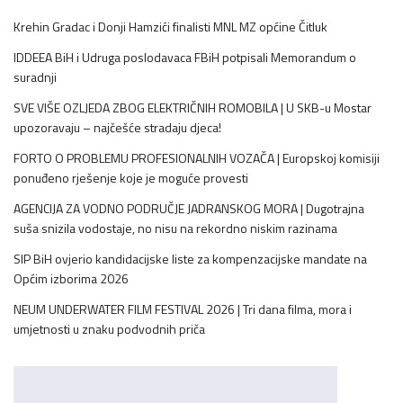
Krehin Gradac i Donji Hamzići finalisti MNL MZ općine Čitluk
IDDEEA BiH i Udruga poslodavaca FBiH potpisali Memorandum o
suradnji
SVE VIŠE OZLJEDA ZBOG ELEKTRIČNIH ROMOBILA | U SKB-u Mostar
upozoravaju – najčešće stradaju djeca!
FORTO O PROBLEMU PROFESIONALNIH VOZAČA | Europskoj komisiji
ponuđeno rješenje koje je moguće provesti
AGENCIJA ZA VODNO PODRUČJE JADRANSKOG MORA | Dugotrajna
suša snizila vodostaje, no nisu na rekordno niskim razinama
SIP BiH ovjerio kandidacijske liste za kompenzacijske mandate na
Općim izborima 2026
NEUM UNDERWATER FILM FESTIVAL 2026 | Tri dana filma, mora i
umjetnosti u znaku podvodnih priča