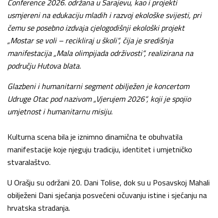
Conference 2026. održana u Sarajevu, kao i projekti
usmjereni na edukaciju mladih i razvoj ekološke svijesti, pri
čemu se posebno izdvaja cjelogodišnji ekološki projekt
„Mostar se voli – recikliraj u školi“, čija je središnja
manifestacija „Mala olimpijada održivosti“, realizirana na
području Hutova blata.
Glazbeni i humanitarni segment obilježen je koncertom
Udruge Otac pod nazivom „Vjerujem 2026“, koji je spojio
umjetnost i humanitarnu misiju.
Kulturna scena bila je iznimno dinamična te obuhvatila
manifestacije koje njeguju tradiciju, identitet i umjetničko
stvaralaštvo.
U Orašju su održani 20. Dani Tolise, dok su u Posavskoj Mahali
obilježeni Dani sjećanja posvećeni očuvanju istine i sjećanju na
hrvatska stradanja.