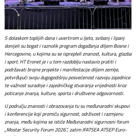
S dolaskom toplijih dana i uvertirom u ljeto, svibanj i lipanj
donijeli su bogat i raznolik program događanja diljem Bosne i
Hercegovine, u kojima su se isprepleli znanost, kultura, glazba
i sport. HT Eronet je i u tom razdoblju nastavio pratiti i
podržavati brojne projekte i manifestacije diljem zemlje,
potvrđujući svoju dugogodišnju posvećenost razvoju zajednice
te važnost suradnje i zajedničkog stvaranja vrijednosti kroz
poticanje znanja, kulture, sporta i društvene odgovornosti.
U području znanosti i obrazovanja tu su međunarodni skupovi
i konferencije koji promiču sigurnost, održivost i razmjenu
znanja, među kojima se ističe Međunarodni sigurnosni forum
„Mostar Security Forum 2026.“, zatim IFATSEA ATSEP Euro-