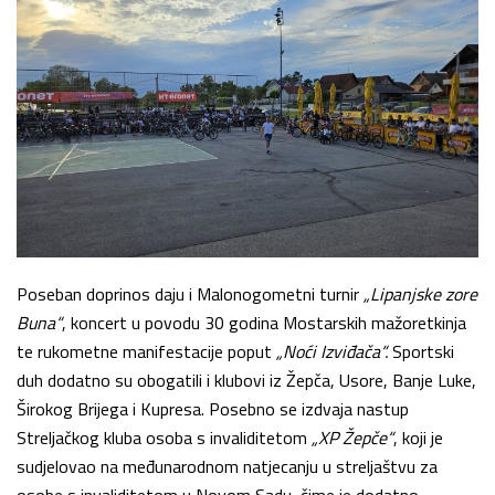
Poseban doprinos daju i Malonogometni turnir
„Lipanjske zore
Buna“
, koncert u povodu 30 godina Mostarskih mažoretkinja
te rukometne manifestacije poput
„Noći Izviđača“.
Sportski
duh dodatno su obogatili i klubovi iz Žepča, Usore, Banje Luke,
Širokog Brijega i Kupresa. Posebno se izdvaja nastup
Streljačkog kluba osoba s invaliditetom
„XP Žepče“
, koji je
sudjelovao na međunarodnom natjecanju u streljaštvu za