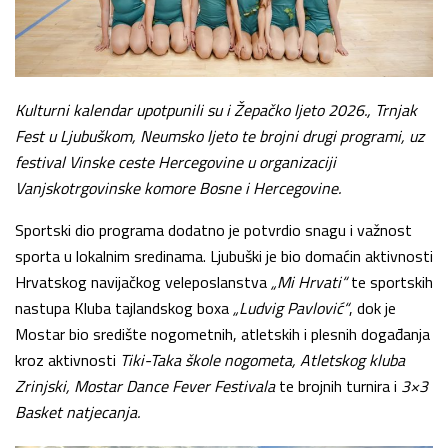
Kulturni kalendar upotpunili su i Žepačko ljeto 2026., Trnjak
Fest u Ljubuškom, Neumsko ljeto te brojni drugi programi, uz
festival Vinske ceste Hercegovine u organizaciji
Vanjskotrgovinske komore Bosne i Hercegovine.
Sportski dio programa dodatno je potvrdio snagu i važnost
sporta u lokalnim sredinama. Ljubuški je bio domaćin aktivnosti
Hrvatskog navijačkog veleposlanstva
„Mi Hrvati“
te sportskih
nastupa Kluba tajlandskog boxa
„Ludvig Pavlović“
, dok je
Mostar bio središte nogometnih, atletskih i plesnih događanja
kroz aktivnosti
Tiki-Taka škole nogometa, Atletskog kluba
Zrinjski, Mostar Dance Fever Festivala
te brojnih turnira i
3×3
Basket natjecanja.