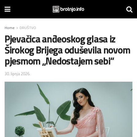
Home
DRUŠTVO
Pjevačica anđeoskog glasa iz
Širokog Brijega oduševila novom
pjesmom „Nedostajem sebi“
30. lipnja 2026.