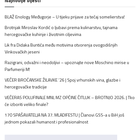
Najnovije vijesti
BLAŽ Enology Međugorje – U tijeku prijave za tečaj somelierstva!
Brotnjak Miroslav Kordić o ljubavi prema kulinarstvu, tajnama
hercegovačke kuhinje i životnim ciljevima
Lik fra Didaka Buntića među motivima otvorenja ovogodišnjih
Vinkovačkih jeseni
Razigrani, odvažni i neodoljivi – upoznajte nove Moschino mirise u
Parfumeriji M!
VEČER BROĆANSKE ŽILAVKE ’26 | Spoj vrhunskih vina, glazbe i
hercegovačke tradicije
VEČERAS POLUFINALE MNL MZ OPĆINE ČITLUK – BROTNJO 2026. | Tko
će izboriti veliko finale?
170 SPAŠAVATELJA NA 37. MLADIFESTU | Članovi GSS-a u BiH još
jednom pokazali humanost i profesionalnost