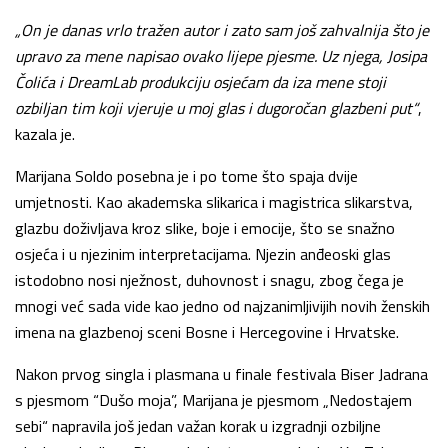
„On je danas vrlo tražen autor i zato sam još zahvalnija što je
upravo za mene napisao ovako lijepe pjesme. Uz njega, Josipa
Čolića i DreamLab produkciju osjećam da iza mene stoji
ozbiljan tim koji vjeruje u moj glas i dugoročan glazbeni put“
,
kazala je.
Marijana Soldo posebna je i po tome što spaja dvije
umjetnosti. Kao akademska slikarica i magistrica slikarstva,
glazbu doživljava kroz slike, boje i emocije, što se snažno
osjeća i u njezinim interpretacijama. Njezin anđeoski glas
istodobno nosi nježnost, duhovnost i snagu, zbog čega je
mnogi već sada vide kao jedno od najzanimljivijih novih ženskih
imena na glazbenoj sceni Bosne i Hercegovine i Hrvatske.
Nakon prvog singla i plasmana u finale festivala Biser Jadrana
s pjesmom “Dušo moja”, Marijana je pjesmom „Nedostajem
sebi“ napravila još jedan važan korak u izgradnji ozbiljne