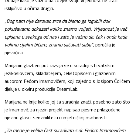
Dodaje kako je važno da čovjek svoju vrijednost ne traži
isključivo u očima drugih.
„Bog nam nije darovao srce da bismo ga izgubili dok
pokušavamo dokazati koliko znamo voljeti. Vrijednost je već
upisana u svakoga od nas i zato je važno da, čak i onda kada
volimo cijelim bićem, znamo sačuvati sebe“
, poručila je
pjevačica.
Marijanin glazbeni put razvija se u suradnji s hrvatskim
jezikoslovcem, skladateljem, tekstopiscem i glazbenim
autorom Feđom Imamovićem, koji zajedno s Josipom Čolićem
djeluje u okviru produkcije DreamLab.
Marijana ne krije koliko joj ta suradnja znači, posebno zato što
je Imamović za njezin projekt napisao pjesme prilagođene
njezinu glasu, senzibilitetu i umjetničkoj osobnosti.
„Za mene je velika čast surađivati s dr. Feđom Imamovićem.