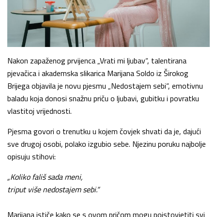
Nakon zapaženog prvijenca „Vrati mi ljubav“, talentirana
pjevačica i akademska slikarica Marijana Soldo iz Širokog
Brijega objavila je novu pjesmu „Nedostajem sebi“, emotivnu
baladu koja donosi snažnu priču o ljubavi, gubitku i povratku
vlastitoj vrijednosti.
Pjesma govori o trenutku u kojem čovjek shvati da je, dajući
sve drugoj osobi, polako izgubio sebe. Njezinu poruku najbolje
opisuju stihovi:
„Koliko fališ sada meni,
triput više nedostajem sebi.“
Marijana ističe kako se s ovom pričom mogu poistovjetiti svi