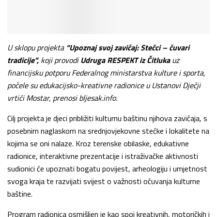
U sklopu projekta
“Upoznaj svoj zavičaj: Stećci – čuvari
tradicije”,
koji provodi
Udruga RESPEKT iz Čitluka
uz
financijsku potporu Federalnog ministarstva kulture i sporta,
počele su edukacijsko-kreativne radionice u Ustanovi Dječji
vrtići Mostar, prenosi bljesak.info.
Cilj projekta je djeci približiti kulturnu baštinu njihova zavičaja, s
posebnim naglaskom na srednjovjekovne stećke i lokalitete na
kojima se oni nalaze. Kroz terenske obilaske, edukativne
radionice, interaktivne prezentacije i istraživačke aktivnosti
sudionici će upoznati bogatu povijest, arheologiju i umjetnost
svoga kraja te razvijati svijest o važnosti očuvanja kulturne
baštine.
Program radionica osmišljen je kao spoj kreativnih, motoričkih i