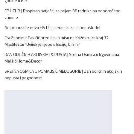
godine u BiH
EP HZHB | Raspisan natječaj za prijam 38 radnika na neodređeno
vrijeme
Ne propustite novu FIS Plus sedmicu za super uštede!
Fra Zvonimir Pavičić predslavio misu na Križevcu za kraj 37.
Mladifesta: “Uvijek je lijepo u Božjoj blizini”
DAN ODLIČNIH AKCIJSKIH POPUSTA | Sretna Osmica u trgovinama
Mališić Home&Decor
SRETNA OSMICA U PC MALIŠIĆ MEĐUGORJE | Dan odličnih akcijskih
popusta i pogodnosti