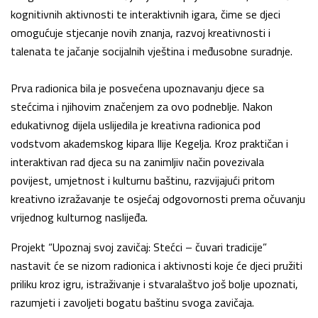
kognitivnih aktivnosti te interaktivnih igara, čime se djeci
omogućuje stjecanje novih znanja, razvoj kreativnosti i
talenata te jačanje socijalnih vještina i međusobne suradnje.
Prva radionica bila je posvećena upoznavanju djece sa
stećcima i njihovim značenjem za ovo podneblje. Nakon
edukativnog dijela uslijedila je kreativna radionica pod
vodstvom akademskog kipara Ilije Kegelja. Kroz praktičan i
interaktivan rad djeca su na zanimljiv način povezivala
povijest, umjetnost i kulturnu baštinu, razvijajući pritom
kreativno izražavanje te osjećaj odgovornosti prema očuvanju
vrijednog kulturnog naslijeđa.
Projekt “Upoznaj svoj zavičaj: Stećci – čuvari tradicije”
nastavit će se nizom radionica i aktivnosti koje će djeci pružiti
priliku kroz igru, istraživanje i stvaralaštvo još bolje upoznati,
razumjeti i zavoljeti bogatu baštinu svoga zavičaja.