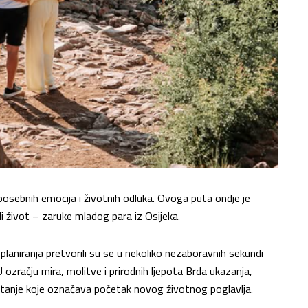
osebnih emocija i životnih odluka. Ovoga puta ondje je
li život – zaruke mladog para iz Osijeka.
laniranja pretvorili su se u nekoliko nezaboravnih sekundi
 U ozračju mira, molitve i prirodnih ljepota Brda ukazanja,
pitanje koje označava početak novog životnog poglavlja.