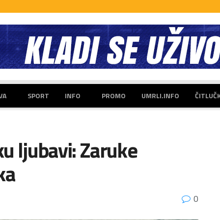
VA
SPORT
INFO
PROMO
UMRLI.INFO
ČITLUČ
u ljubavi: Zaruke
ka
0