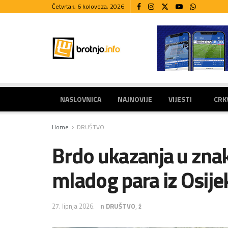
Četvrtak, 6 kolovoza, 2026
NASLOVNICA
NAJNOVIJE
VIJESTI
CRK
Home
DRUŠTVO
Brdo ukazanja u znak
mladog para iz Osije
27. lipnja 2026.
in
DRUŠTVO
,
ž