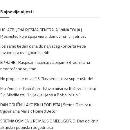
Najnovije vijesti
UGLAZBLJENA PJESMA GENERALA IVANA TOLJA |
Pjesništvo koje spaja vjeru, domovinu i umjetnost
Još samo tjedan dana do najvećeg koncerta Peđe
Jovanovića ove godine u BiH
EP HZHB | Raspisan natječaj za prijam 38 radnika na
neodređeno vrijeme
Ne propustite novu FIS Plus sedmicu za super uštede!
Fra Zvonimir Pavičić predslavio misu na Križevcu za kraj
37. Mladifesta: “Uvijek je lijepo u Božjoj blizini”
DAN ODLIČNIH AKCIJSKIH POPUSTA | Sretna Osmica u
trgovinama Mališić Home&Decor
SRETNA OSMICA U PC MALIŠIĆ MEĐUGORJE | Dan odličnih
akcijskih popusta i pogodnosti