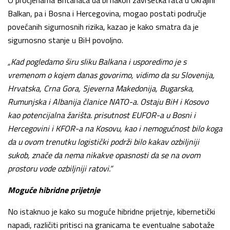
Balkan, pa i Bosna i Hercegovina, mogao postati područje
povećanih sigurnosnih rizika, kazao je kako smatra da je
sigurnosno stanje u BiH povoljno.
„Kad pogledamo širu sliku Balkana i usporedimo je s
vremenom o kojem danas govorimo, vidimo da su Slovenija,
Hrvatska, Crna Gora, Sjeverna Makedonija, Bugarska,
Rumunjska i Albanija članice NATO-a. Ostaju BiH i Kosovo
kao potencijalna žarišta. prisutnost EUFOR-a u Bosni i
Hercegovini i KFOR-a na Kosovu, kao i nemogućnost bilo koga
da u ovom trenutku logistički podrži bilo kakav ozbiljniji
sukob, znače da nema nikakve opasnosti da se na ovom
prostoru vode ozbiljniji ratovi.“
Moguće hibridne prijetnje
No istaknuo je kako su moguće hibridne prijetnje, kibernetički
napadi, različiti pritisci na granicama te eventualne sabotaže