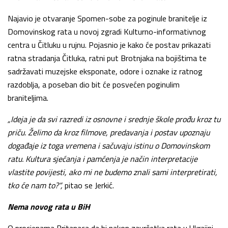
Najavio je otvaranje Spomen-sobe za poginule branitelje iz
Domovinskog rata u novoj zgradi Kulturno-informativnog
centra u Čitluku u rujnu. Pojasnio je kako će postav prikazati
ratna stradanja Čitluka, ratni put Brotnjaka na bojištima te
sadržavati muzejske eksponate, odore i oznake iz ratnog
razdoblja, a poseban dio bit će posvećen poginulim
braniteljima.
„Ideja je da svi razredi iz osnovne i srednje škole prođu kroz tu
priču. Želimo da kroz filmove, predavanja i postav upoznaju
događaje iz toga vremena i sačuvaju istinu o Domovinskom
ratu. Kultura sjećanja i pamćenja je način interpretacije
vlastite povijesti, ako mi ne budemo znali sami interpretirati,
tko će nam to?“,
pitao se Jerkić.
Nema novog rata u BiH
O procjenama Britanaca da bi nakon završetka rata u Ukrajini