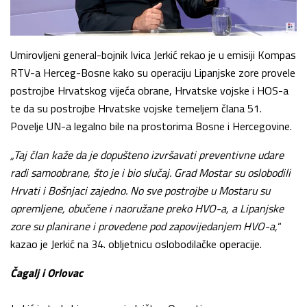
Umirovljeni general-bojnik Ivica Jerkić rekao je u emisiji Kompas
RTV-a Herceg-Bosne kako su operaciju Lipanjske zore provele
postrojbe Hrvatskog vijeća obrane, Hrvatske vojske i HOS-a
te da su postrojbe Hrvatske vojske temeljem člana 51.
Povelje UN-a legalno bile na prostorima Bosne i Hercegovine.
„Taj član kaže da je dopušteno izvršavati preventivne udare
radi samoobrane, što je i bio slučaj. Grad Mostar su oslobodili
Hrvati i Bošnjaci zajedno. No sve postrojbe u Mostaru su
opremljene, obučene i naoružane preko HVO-a, a Lipanjske
zore su planirane i provedene pod zapovijedanjem HVO-a,
“
kazao je Jerkić na 34. obljetnicu oslobodilačke operacije.
Čagalj i Orlovac