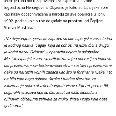
Jerkić je tada bio u zapovjedništvu Operativne zone
Jugoistočna Hercegovina. Objasnio je kako su Lipanjske zore
kao naziv općeprihvaćene u narodu za sve operacije u lipnju
1992. godine koje su se događale na prostoru od Čapljine,
Stoca i Mostara.
„No dvije vojne operacije zapravo su bile Lipanjske zore. Jedna
je kodnog naziva ‘Čagalj’ koja se odnosi na južni dio, a drugoj
je kodni naziv ‘Orlovac’ – operacija kojom je oslobođen
Mostar. Lipanjske zore su briljantna vojna operacija u kojoj su
bili prezentirani svi borbeno-operativni sustavi i prezentirane
neke od najtežih vojnih zadaća kao što je forsiranje rijeke, i to
ne bilo koje nego duboke, široke i hladne Neretve, te
zauzimanje dobro utvrđenih vojnih visova. Pijetet prema 68
poginulih vitezova koji su dali život za našu slobodu, a
njihovim obiteljima zahvala za muku, žrtvu i tugu koje nose
godinama.“