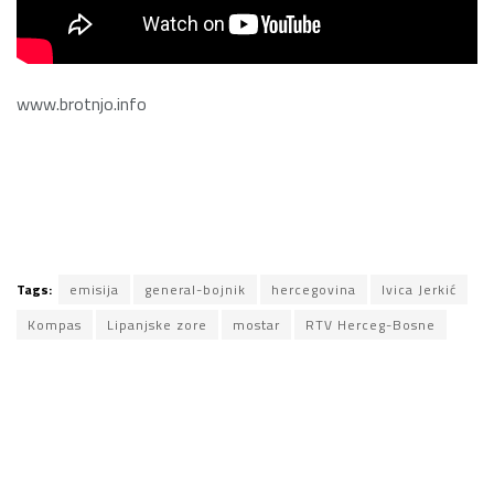
www.brotnjo.info
Tags:
emisija
general-bojnik
hercegovina
Ivica Jerkić
Kompas
Lipanjske zore
mostar
RTV Herceg-Bosne