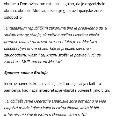
obrane u Domovinskom ratu bilo legalno, da je organiziralo
obranu, obranilo Mostar, a kasnije ga kroz Lipanjske zore i
oslobodilo.
„U tadašnjim republičkim zakonima bilo je predviđeno da, u
slučaju ratnog stanja, skupštine općina i izvršna vijeća
prenose ovlasti na krizne stožere. Tako je i u Mostaru
uspostavljen krizni stožer koji je preuzeo izvršnu i
zakonodavnu vlast. I taj krizini stožer je pozvao HVO da
zajedno s MUP-om brani Mostar.
”
Spomen-soba u Brotnju
Jerkić je naveo kako su sjećanje, kultura sjećanja i kultura
pamćenja, kao način interpretacije vlastite povijesti jako bitni.
„U obilježavanje Operacije Lipanjske zore potrebno je više
uključiti mlade i djecu kako bi istina živjela, kako bi bili
informirani i čuvali istinu o Domovinskom ratu.“