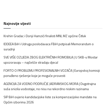
Najnovije vijesti
Krehin Gradac i Donji Hamzići finalisti MNL MZ općine Čitluk
IDDEEA BiH i Udruga poslodavaca FBiH potpisali Memorandum o
suradnji
SVE VIŠE OZLJEDA ZBOG ELEKTRIČNIH ROMOBILA | U SKB-u Mostar
upozoravaju – najčešće stradaju djeca!
FORTO O PROBLEMU PROFESIONALNIH VOZAČA | Europskoj komisiji
ponuđeno rješenje koje je moguće provesti
AGENCIJA ZA VODNO PODRUČJE JADRANSKOG MORA | Dugotrajna
suša snizila vodostaje, no nisu na rekordno niskim razinama
SIP BiH ovjerio kandidacijske liste za kompenzacijske mandate na
Općim izborima 2026