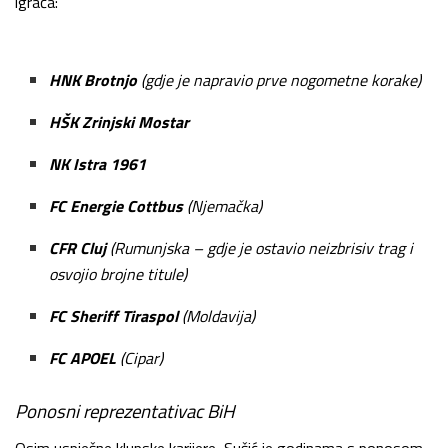
igrača:
HNK Brotnjo
(gdje je napravio prve nogometne korake)
HŠK Zrinjski Mostar
NK Istra 1961
FC Energie Cottbus
(Njemačka)
CFR Cluj
(Rumunjska – gdje je ostavio neizbrisiv trag i
osvojio brojne titule)
FC Sheriff Tiraspol
(Moldavija)
FC APOEL
(Cipar)
Ponosni reprezentativac BiH