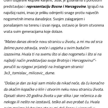
Osim uspješne klupske karijere, Sušić je godinama s ponosom
predstavljao i
reprezentaciju Bosne i Hercegovine
.
Igrajući na
najvišoj razini, imao je priliku odmjeriti snage protiv najvećih
nogometnih imena današnjice. Svojim zalaganjem i
ponašanjem na terenu i izvan njega, ostavio je širom otvorena
vrata svim generacijama koje dolaze.
“Mateo danas okreće novu stranicu u životu, a mi mu od srca
želimo puno zdravlja, sreće i uspjeha u svim budućim
izazovima. Hvala ti na svemu što si dao nogometu i što si na
najbolji način predstavljao svoje Brotnjo i Hercegovinu!”-
poručili su njegovi prijatelji na Instagram stranici
3x3_tomislav_milicevic_dume.
“Došao je dan za koji sam mislio da nikad neće, da ću konačno
da okačim kopačke o klin i otvorim neku novu stranicu života.
Opisati skoro 20 godina života u par slika i par rečenica a da
nekoga ili nešto ne izostaviš, teško ali evo probat ću. Hvala