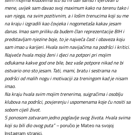
svim mojima klubovima sto su mi dali šansu i vjerovali u
mene, uvijek sam davao svoj maximum kako na terenu tako i
van njega, na svim pozitivnim, a i lošim trenucima koji su me
na kraju i izgradili kao čovjeka i nogometaša kakav jesam
danas. Imao sam priliku da budem član reprezentacije BIH i
predstavljam njezine boje, to je najveća čast i obaveza koju
sam imao u karijeri. Hvala svim navijačima na podršci i kritici.
Najveće hvala mojoj ženi i djeci na potpori pri mojim
odlukama kakve god one bile, bez vaše potpore nikad ne bi
ostvario ono sto jesam. Tati, mami, bratu i sestrama na
podršci od malih nogu i motivaciji za treningom kad je nisam
imao.
Na kraju hvala svim mojim trenerima, suigračima i osoblju
klubova na podršci, povjerenju i uspomenama koje ću nositi sa
sobom cijeli život.
S ponosom zatvaram jedno poglavlje svog života. Hvala svima
koji su bili dio ovog puta” –
poručio je Mateo na svojoj
Instagram stranici.