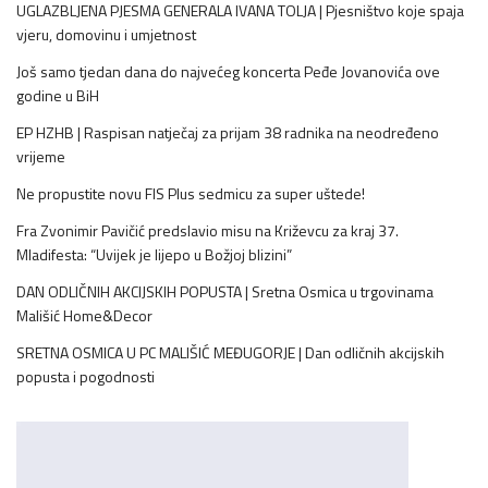
UGLAZBLJENA PJESMA GENERALA IVANA TOLJA | Pjesništvo koje spaja
vjeru, domovinu i umjetnost
Još samo tjedan dana do najvećeg koncerta Peđe Jovanovića ove
godine u BiH
EP HZHB | Raspisan natječaj za prijam 38 radnika na neodređeno
vrijeme
Ne propustite novu FIS Plus sedmicu za super uštede!
Fra Zvonimir Pavičić predslavio misu na Križevcu za kraj 37.
Mladifesta: “Uvijek je lijepo u Božjoj blizini”
DAN ODLIČNIH AKCIJSKIH POPUSTA | Sretna Osmica u trgovinama
Mališić Home&Decor
SRETNA OSMICA U PC MALIŠIĆ MEĐUGORJE | Dan odličnih akcijskih
popusta i pogodnosti