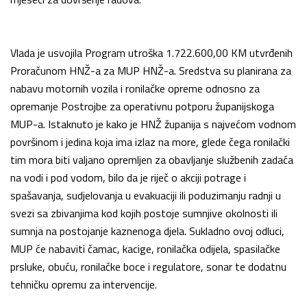
Vlada je usvojila Program utroška 1.722.600,00 KM utvrđenih
Proračunom HNŽ-a za MUP HNŽ-a. Sredstva su planirana za
nabavu motornih vozila i ronilačke opreme odnosno za
opremanje Postrojbe za operativnu potporu županijskoga
MUP-a. Istaknuto je kako je HNŽ županija s najvećom vodnom
površinom i jedina koja ima izlaz na more, glede čega ronilački
tim mora biti valjano opremljen za obavljanje službenih zadaća
na vodi i pod vodom, bilo da je riječ o akciji potrage i
spašavanja, sudjelovanja u evakuaciji ili poduzimanju radnji u
svezi sa zbivanjima kod kojih postoje sumnjive okolnosti ili
sumnja na postojanje kaznenoga djela. Sukladno ovoj odluci,
MUP će nabaviti čamac, kacige, ronilačka odijela, spasilačke
prsluke, obuću, ronilačke boce i regulatore, sonar te dodatnu
tehničku opremu za intervencije.