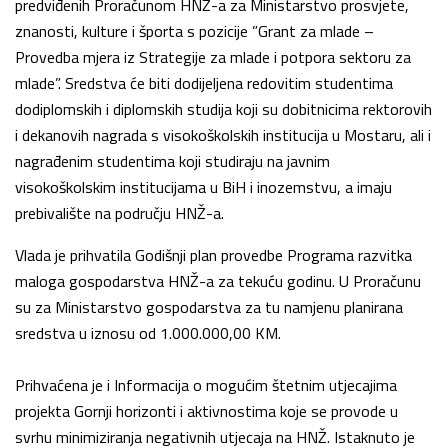
predviđenih Proračunom HNŽ-a za Ministarstvo prosvjete,
znanosti, kulture i športa s pozicije ”Grant za mlade –
Provedba mjera iz Strategije za mlade i potpora sektoru za
mlade”. Sredstva će biti dodijeljena redovitim studentima
dodiplomskih i diplomskih studija koji su dobitnicima rektorovih
i dekanovih nagrada s visokoškolskih institucija u Mostaru, ali i
nagrađenim studentima koji studiraju na javnim
visokoškolskim institucijama u BiH i inozemstvu, a imaju
prebivalište na području HNŽ-a.
Vlada je prihvatila Godišnji plan provedbe Programa razvitka
maloga gospodarstva HNŽ-a za tekuću godinu. U Proračunu
su za Ministarstvo gospodarstva za tu namjenu planirana
sredstva u iznosu od 1.000.000,00 KM.
Prihvaćena je i Informacija o mogućim štetnim utjecajima
projekta Gornji horizonti i aktivnostima koje se provode u
svrhu minimiziranja negativnih utjecaja na HNŽ. Istaknuto je