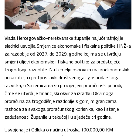
Vlada Hercegovačko-neretvanske županije na jučerašnjoj je
sjednici usvojila Smjernice ekonomske i fiskalne politike HNŽ-a
za razdoblje od 2027. do 2029. godine kojima se utvrđuju
smjer i ciljevi ekonomske i fiskalne politike za predstojeće
trogodišnje razdoblje. Na temelju osnovnih makroekonomskih
pokazatelja i pretpostavki društvenoga i gospodarskoga
razvitka, u Smjernicama su procijenjeni proračunski prihodi,
čime se utvrđuje financijski okvir za izradbu Okvirnoga
proračuna za trogodišnje razdoblje s gornjim granicama
rashoda za svakoga proračunskog korisnika, kao i stanje
zaduženosti Županije u tekućoj i u sljedeće tri godine.
Usvojena je i Odluka o načinu utroška 100.000,00 KM