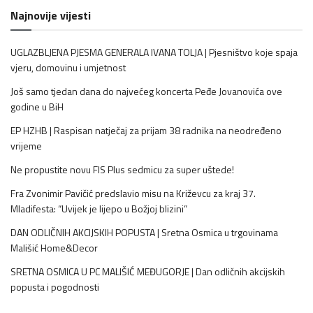
Najnovije vijesti
UGLAZBLJENA PJESMA GENERALA IVANA TOLJA | Pjesništvo koje spaja
vjeru, domovinu i umjetnost
Još samo tjedan dana do najvećeg koncerta Peđe Jovanovića ove
godine u BiH
EP HZHB | Raspisan natječaj za prijam 38 radnika na neodređeno
vrijeme
Ne propustite novu FIS Plus sedmicu za super uštede!
Fra Zvonimir Pavičić predslavio misu na Križevcu za kraj 37.
Mladifesta: “Uvijek je lijepo u Božjoj blizini”
DAN ODLIČNIH AKCIJSKIH POPUSTA | Sretna Osmica u trgovinama
Mališić Home&Decor
SRETNA OSMICA U PC MALIŠIĆ MEĐUGORJE | Dan odličnih akcijskih
popusta i pogodnosti