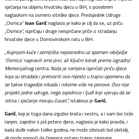
sjećanja na ubijenu hrvatsku djecu u BiH, s posebnim
naglaskom na osmero viteške djece. Predsjednik Udruge
„Osmica”
Ivan Garić
naglasio je kako je cilj da se, uz priču
„Osmice”, ispričaju i druge neispričane priče o stradanju
hrvatske djece u Domovinskom ratu u BiH.
„Kupnjom kuće i zemljišta neposredno uz spomen-obilježje
‘Osmica’ napravili smo prvi, ali ključni korak prema izgradnji
Memorijalnog centra. Naša je namjera ispričati priču djece
koja su stradala i pretvoriti ovo mjesto u trajnu opomenu da
se takve tragedije nikada i nikome više ne ponove. Ovo nije
projekt jedne udruge, nego zajednice i ljudi koji vjeruju da se
istina i sjećanje moraju čuvati”,
istaknuo je
Garić
.
Garić
, koji je toga dana izgubio brata i sestru, a i sam bio teže
ranjen, zajedno s još petero djece, naglasio je kako pravda, i
kada dođe nakon toliko godina, ne može izbrisati bol obitelji,
ali može pomoći da činjenice ostanu trajno zapisane.