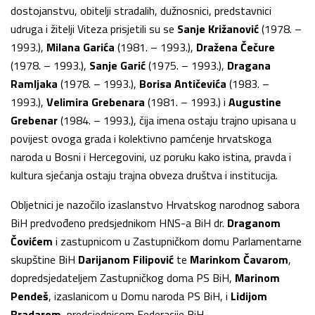
dostojanstvu, obitelji stradalih, dužnosnici, predstavnici
udruga i žitelji Viteza prisjetili su se
Sanje Križanović
(1978. –
1993.),
Milana Garića
(1981. – 1993.),
Dražena Čečure
(1978. – 1993.),
Sanje Garić
(1975. – 1993.),
Dragana
Ramljaka
(1978. – 1993.),
Borisa Antičevića
(1983. –
1993.),
Velimira Grebenara
(1981. – 1993.) i
Augustine
Grebenar
(1984. – 1993.), čija imena ostaju trajno upisana u
povijest ovoga grada i kolektivno pamćenje hrvatskoga
naroda u Bosni i Hercegovini, uz poruku kako istina, pravda i
kultura sjećanja ostaju trajna obveza društva i institucija.
Obljetnici je nazočilo izaslanstvo Hrvatskog narodnog sabora
BiH predvođeno predsjednikom HNS-a BiH dr.
Draganom
Čovićem
i zastupnicom u Zastupničkom domu Parlamentarne
skupštine BiH
Darijanom Filipović
te
Marinkom Čavarom
,
dopredsjedateljem Zastupničkog doma PS BiH,
Marinom
Pendeš
, izaslanicom u Domu naroda PS BiH, i
Lidijom
Bradarom
, predsjednicom Federacije BiH.