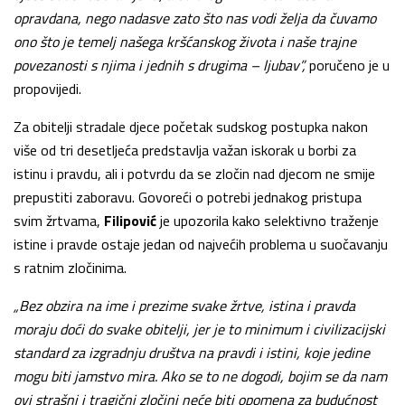
opravdana, nego nadasve zato što nas vodi želja da čuvamo
ono što je temelj našega kršćanskog života i naše trajne
povezanosti s njima i jednih s drugima – ljubav”,
poručeno je u
propovijedi.
Za obitelji stradale djece početak sudskog postupka nakon
više od tri desetljeća predstavlja važan iskorak u borbi za
istinu i pravdu, ali i potvrdu da se zločin nad djecom ne smije
prepustiti zaboravu. Govoreći o potrebi jednakog pristupa
svim žrtvama,
Filipović
je upozorila kako selektivno traženje
istine i pravde ostaje jedan od najvećih problema u suočavanju
s ratnim zločinima.
„Bez obzira na ime i prezime svake žrtve, istina i pravda
moraju doći do svake obitelji, jer je to minimum i civilizacijski
standard za izgradnju društva na pravdi i istini, koje jedine
mogu biti jamstvo mira. Ako se to ne dogodi, bojim se da nam
ovi strašni i tragični zločini neće biti opomena za budućnost