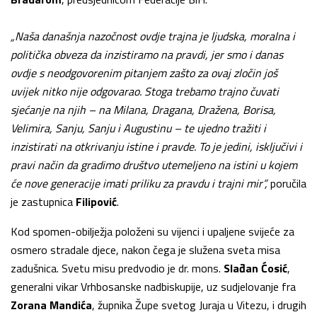
„Naša današnja nazočnost ovdje trajna je ljudska, moralna i
politička obveza da inzistiramo na pravdi, jer smo i danas
ovdje s neodgovorenim pitanjem zašto za ovaj zločin još
uvijek nitko nije odgovarao. Stoga trebamo trajno čuvati
sjećanje na njih – na Milana, Dragana, Dražena, Borisa,
Velimira, Sanju, Sanju i Augustinu – te ujedno tražiti i
inzistirati na otkrivanju istine i pravde. To je jedini, isključivi i
pravi način da gradimo društvo utemeljeno na istini u kojem
će nove generacije imati priliku za pravdu i trajni mir”,
poručila
je zastupnica
Filipović
.
Kod spomen-obilježja položeni su vijenci i upaljene svijeće za
osmero stradale djece, nakon čega je služena sveta misa
zadušnica. Svetu misu predvodio je dr. mons.
Slađan Ćosić
,
generalni vikar Vrhbosanske nadbiskupije, uz sudjelovanje fra
Zorana Mandića
, župnika Župe svetog Juraja u Vitezu, i drugih