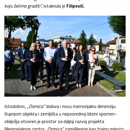
koju želimo graditi”,
istaknula je
Filipović
.
Istodobno,
„Osmica”
dobiva i novu memorijalnu dimenziju.
Kupnjom objekta i zemljišta u neposrednoj blizini spomen-
obilježja otvoren je prostor za daljnji razvoj projekta
Memorijalnog centra
„Osmica”,
zamišljenog kao trajno mjesto