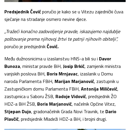
Predsjednik
Čović
poručio je kako se u Vitezu zajednički čuva
sjećanje na stradanje osmero nevine djece.
„Tražeći konačno zadovoljenje pravde, iskazujemo najdublje
poštovanje prema njihovoj žrtvi te patnji njihovih obitelji”,
poručio je predsjednik
Čović
.
Među dužnosnicima u izaslanstvu HNS-a bili su i
Davor
Bunoza
, ministar pravde BiH,
Josip Brkić
, zamjenik ministra
vanjskih poslova BiH,
Boris Mrnjavac
, izaslanik u Domu
naroda Parlamenta FBiH,
Marijan Marjanović
, zastupnik u
Zastupničkom domu Parlamenta FBiH,
Antonija Miličević
,
zastupnica u Saboru ŽSB,
Radoje Vidović
, predsjednik ŽO
HDZ-a BiH ŽSB,
Boris Marjanović
, načelnik Općine Vitez,
Stjepan Dujo
, gradonačelnik Grada Novi Travnik, te
Dario
Plavčić
, predsjednik Mladeži HDZ-a BiH, i brojni drugi.