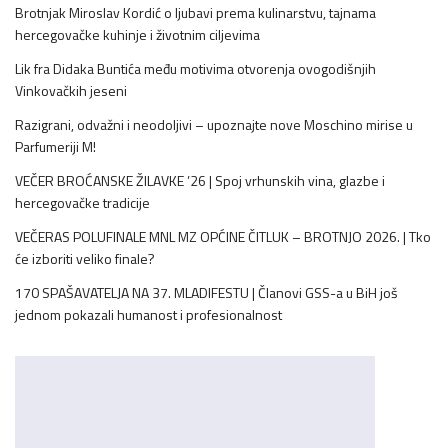
Brotnjak Miroslav Kordić o ljubavi prema kulinarstvu, tajnama
hercegovačke kuhinje i životnim ciljevima
Lik fra Didaka Buntića među motivima otvorenja ovogodišnjih
Vinkovačkih jeseni
Razigrani, odvažni i neodoljivi – upoznajte nove Moschino mirise u
Parfumeriji M!
VEČER BROĆANSKE ŽILAVKE ’26 | Spoj vrhunskih vina, glazbe i
hercegovačke tradicije
VEČERAS POLUFINALE MNL MZ OPĆINE ČITLUK – BROTNJO 2026. | Tko
će izboriti veliko finale?
170 SPAŠAVATELJA NA 37. MLADIFESTU | Članovi GSS-a u BiH još
jednom pokazali humanost i profesionalnost