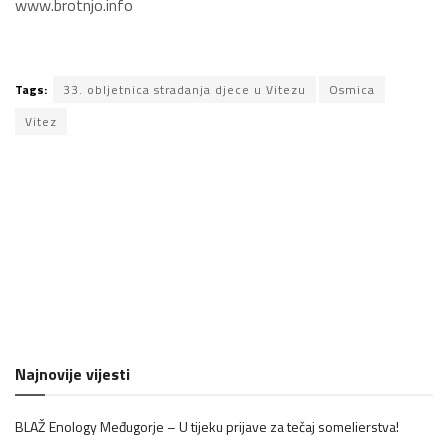
www.brotnjo.info
Tags:
33. obljetnica stradanja djece u Vitezu
Osmica
Vitez
Najnovije vijesti
BLAŽ Enology Međugorje – U tijeku prijave za tečaj somelierstva!