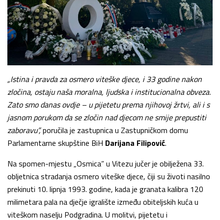
„Istina i pravda za osmero viteške djece, i 33 godine nakon
zločina, ostaju naša moralna, ljudska i institucionalna obveza.
Zato smo danas ovdje – u pijetetu prema njihovoj žrtvi, ali i s
jasnom porukom da se zločin nad djecom ne smije prepustiti
zaboravu”,
poručila je zastupnica u Zastupničkom domu
Parlamentarne skupštine BiH
Darijana Filipović
.
Na spomen-mjestu „Osmica” u Vitezu jučer je obilježena 33.
obljetnica stradanja osmero viteške djece, čiji su životi nasilno
prekinuti 10. lipnja 1993. godine, kada je granata kalibra 120
milimetara pala na dječje igralište između obiteljskih kuća u
viteškom naselju Podgradina. U molitvi, pijetetu i