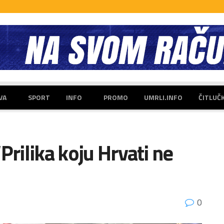
VA
SPORT
INFO
PROMO
UMRLI.INFO
ČITLUČ
Prilika koju Hrvati ne
0