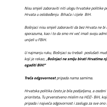
Nisu smjeli zaboraviti niti ulogu hrvatske politike
Hrvata u oslobođenju Bihaća i cijele BiH.
Bošnjaci nisu smjeli zaboraviti da bez Hrvata ne b
sporazuma, kao i to da smo mi već imali svoju admin
unijeli u FBiH.
U najmanju ruku, Bošnjaci su trebali poslušati mudri
koji je rekao; „
Bošnjaci ne smiju birati Hrvatima nji
ogaditi BiH!“
Treća odgovornost
pripada nama samima.
Hrvatska politika često je bila podijeljena, a osobni
prioriteta
.
Tu prvenstveno mislim na HDZ- BiH, koji
pripada i najveća odgovornost i zasluga za sve ono š