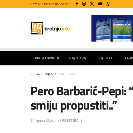
Petak, 7 kolovoza, 2026
NASLOVNICA
NAJNOVIJE
VIJESTI
CRK
Home
VIJESTI
POLITIKA
Pero Barbarić-Pepi: “
smiju propustiti..”
11. lipnja 2026.
in
POLITIKA
,
ž