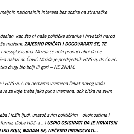
emeljnih nacionalnih interesa bez obzira na stranačke
idealan, kao što ni naše političke stranke i hrvatski narod
 gdje možemo
ZAJEDNO PRIČATI I DOGOVARATI SE, TE
 i nesuglasicama. Možda će neki pronaći alibi da ne
a nalazi dr. Čović. Možda je predsjednik HNS-a, dr. Čović,
tko drugi bio bolji ili gori – NE ZNAM.
ranke i HNS-a. A mi nemamo vremena čekat novog vođu
ve za koje treba jako puno vremena, dok bitka na svim
ba i loših ljudi, unatoč svim političkim okolnostima i
atforme, diobe HDZ-a …)
USPIO OSIGIRATI DA JE HRVATSKI
ILIKU KOJU, NADAM SE, NEĆEMO PROKOCKATI…
.