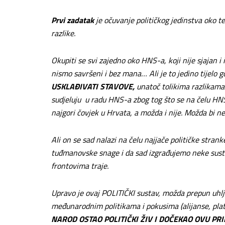
Prvi zadatak
je očuvanje političkog jedinstva oko t
razlike.
Okupiti se svi zajedno oko HNS-a, koji nije sjajan i 
nismo savršeni i bez mana… Ali je to jedino tijelo
USKLAĐIVATI STAVOVE,
unatoč tolikima razlikama
sudjeluju u radu HNS-a zbog tog što se na čelu HNS-
najgori čovjek u Hrvata, a možda i nije. Možda bi ne
Ali on se sad nalazi na čelu najjače političke st
tuđmanovske snage i da sad izgrađujemo neke susta
frontovima traje.
Upravo je ovaj POLITIČKI sustav, možda prepun uhlje
međunarodnim politikama i pokusima (alijanse, pl
NAROD OSTAO POLITIČKI ŽIV I DOČEKAO OVU PR