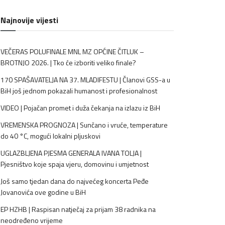
Najnovije vijesti
VEČERAS POLUFINALE MNL MZ OPĆINE ČITLUK –
BROTNJO 2026. | Tko će izboriti veliko finale?
170 SPAŠAVATELJA NA 37. MLADIFESTU | Članovi GSS-a u
BiH još jednom pokazali humanost i profesionalnost
VIDEO | Pojačan promet i duža čekanja na izlazu iz BiH
VREMENSKA PROGNOZA | Sunčano i vruće, temperature
do 40 °C, mogući lokalni pljuskovi
UGLAZBLJENA PJESMA GENERALA IVANA TOLJA |
Pjesništvo koje spaja vjeru, domovinu i umjetnost
Još samo tjedan dana do najvećeg koncerta Peđe
Jovanovića ove godine u BiH
EP HZHB | Raspisan natječaj za prijam 38 radnika na
neodređeno vrijeme