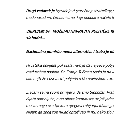
Drugi zadatak je
izgradnja dugoročnog strateškog 
međunarodnim čimbenicima koji podupiru načelo le
VJERUJEM DA MOŽEMO NAPRAVITI POLITIČKE K
slobodni…
Nacionalna pomirba nema alternative i treba je ob
Hrvatska povijest pokazala nam je da najveće pob
međusobne podjele. Dr. Franjo Tuđman uspio je na id
bilo najteže i ostvariti pobjedu u Domovinskom ratu
Sjećam se na svom primjeru, da smo Slobodan Pralj
dijete domoljuba, a on dijete komuniste uz još jedn
mučio moga oca tijekom njegova robijanja (dvije god
Nisam ga zbog tog nikad optuživao ili mu neko zlo na