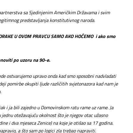
partnerstva sa Sjedinjenim Američkim Državama i svim
gitimnog predstavljanja konstitutivnog naroda.
ORAKE U OVOM PRAVCU SAMO AKO HOĆEMO i ako smo
noviti po uzoru na 90-e.
jede ostvarujemo upravo onda kad smo sposobni nadvladati
eji pomirbe okupiti ljude različitih svjetonazora kad nam je
.
ak i ja bili zajedno u Domovinskom ratu rame uz rame. Ja
u jednu otežavajuću okolnost što je njegov otac užasno
ine i dva mjeseca Zenice) na koje je otišao sa 17 godina.
pravio, a što sam po logici zla trebao napraviti.