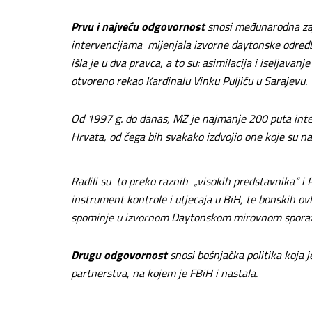
Prvu i najveću odgovornost
snosi međunarodna zaj
intervencijama mijenjala izvorne daytonske odredbe
išla je u dva pravca, a to su: asimilacija i iseljava
otvoreno rekao Kardinalu Vinku Puljiću u Sarajevu.
Od 1997 g. do danas, MZ je najmanje 200 puta inte
Hrvata, od čega bih svakako izdvojio one koje su 
Radili su to preko raznih „visokih predstavnika“ i PI
instrument kontrole i utjecaja u BiH, te bonskih ovla
spominje u izvornom Daytonskom mirovnom spora
Drugu odgovornost
snosi bošnjačka politika koja 
partnerstva, na kojem je FBiH i nastala.