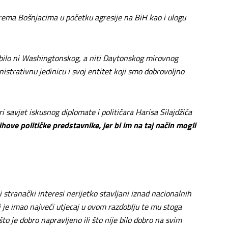
 prema Bošnjacima u početku agresije na BiH kao i ulogu
i bilo ni Washingtonskog, a niti Daytonskog mirovnog
istrativnu jedinicu i svoj entitet koji smo dobrovoljno
 savjet iskusnog diplomate i političara Harisa Silajdžića
hove političke predstavnike, jer bi im na taj način mogli
 i stranački interesi nerijetko stavljani iznad nacionalnih
 je imao najveći utjecaj u ovom razdoblju te mu stoga
to je dobro napravljeno ili što nije bilo dobro na svim