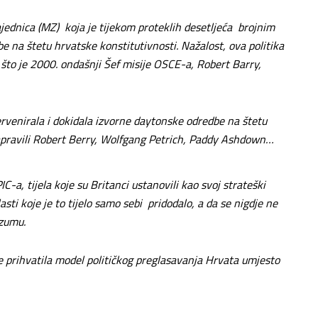
ednica (MZ) koja je tijekom proteklih desetljeća brojnim
 na štetu hrvatske konstitutivnosti. Nažalost, ova politika
nje što je 2000. ondašnji Šef misije OSCE-a, Robert Barry,
rvenirala i dokidala izvorne daytonske odredbe na štetu
napravili Robert Berry, Wolfgang Petrich, Paddy Ashdown…
C-a, tijela koje su Britanci ustanovili kao svoj strateški
sti koje je to tijelo samo sebi pridodalo, a da se nigdje ne
zumu.
je prihvatila model političkog preglasavanja Hrvata umjesto