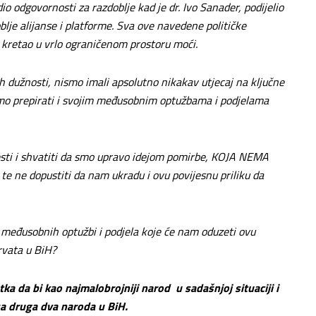
io odgovornosti za razdoblje kad je dr. Ivo Sanader, podijelio
blje alijanse i platforme. Sva ove navedene političke
a kretao u vrlo ograničenom prostoru moći.
ih dužnosti, nismo imali apsolutno nikakav utjecaj na ključne
mo prepirati i svojim međusobnim optužbama i podjelama
jesti i shvatiti da smo upravo idejom pomirbe, KOJA NEMA
te ne dopustiti da nam ukradu i ovu povijesnu priliku da
 međusobnih optužbi i podjela koje će nam oduzeti ovu
Hrvata u BiH?
ka da bi kao najmalobrojniji narod u sadašnjoj situaciji i
 sa druga dva naroda u BiH.