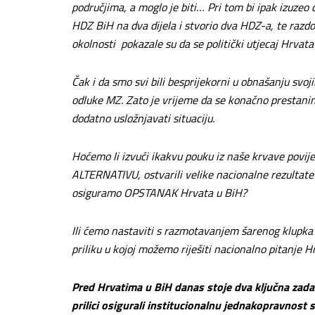
područjima, a moglo je biti… Pri tom bi ipak izuzeo d
HDZ BiH na dva dijela i stvorio dva HDZ-a, te razdo
okolnosti pokazale su da se politički utjecaj Hrvat
Čak i da smo svi bili besprijekorni u obnašanju svoj
odluke MZ. Zato je vrijeme da se konačno prestani
dodatno usložnjavati situaciju.
Hoćemo li izvući ikakvu pouku iz naše krvave povi
ALTERNATIVU, ostvarili velike nacionalne rezultate 
osiguramo OPSTANAK Hrvata u BiH?
Ili ćemo nastaviti s razmotavanjem šarenog klupka
priliku u kojoj možemo riješiti nacionalno pitanje 
Pred Hrvatima u BiH danas stoje dva ključna zadat
prilici osigurali institucionalnu jednakopravnost