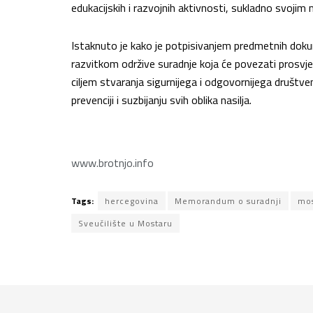
edukacijskih i razvojnih aktivnosti, sukladno svoji
Istaknuto je kako je potpisivanjem predmetnih doku
razvitkom održive suradnje koja će povezati prosvj
ciljem stvaranja sigurnijega i odgovornijega društve
prevenciji i suzbijanju svih oblika nasilja.
www.brotnjo.info
Tags:
hercegovina
Memorandum o suradnji
mos
Sveučilište u Mostaru