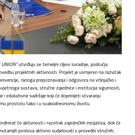
E UNION”
utvrđuju se temeljni ciljevi suradnje, područja
rovedbu projektnih aktivnosti. Projekt je usmjeren na razvitak
evencije, ranoga prepoznavanja i odgovora na vršnjačko i
jetnoga sustava, stručne zajednice i institucija sigurnosti,
 i edukativne sadržaje koji će doprinijeti stvaranju
lnomu prostoru tako i u svakodnevnomu životu.
inirat će aktivnosti i razvitak zajedničkih inicijativa, dok će
utarnjih poslova aktivno sudjelovati u provedbi stručnih,