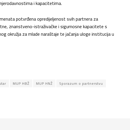
m mjerodavnostima i kapacitetima.
menata potvrđena opredijeljenost svih partnera za
etne, znanstveno-istraživačke i sigurnosne kapacitete s
nog okružja za mlade naraštaje te jačanja uloge institucija u
tar
MUP HBŽ
MUP HNŽ
Sporazum o partnerstvu