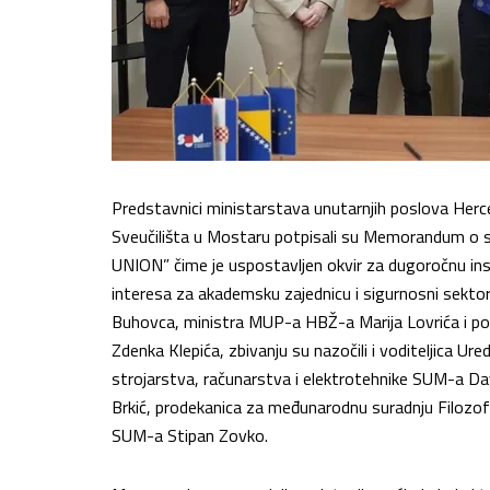
Predstavnici ministarstava unutarnjih poslova Her
Sveučilišta u Mostaru potpisali su Memorandum o s
UNION” čime je uspostavljen okvir za dugoročnu inst
interesa za akademsku zajednicu i sigurnosni sekt
Buhovca, ministra MUP-a HBŽ-a Marija Lovrića i pom
Zdenka Klepića, zbivanju su nazočili i voditeljica Ur
strojarstva, računarstva i elektrotehnike SUM-a D
Brkić, prodekanica za međunarodnu suradnju Filozofs
SUM-a Stipan Zovko.