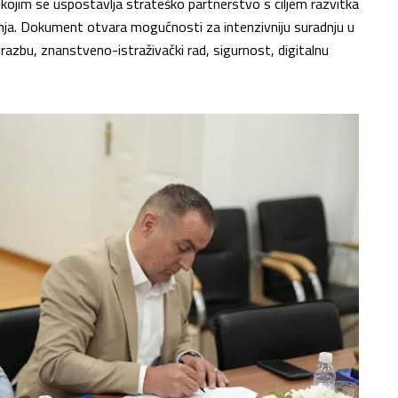
kojim se uspostavlja strateško partnerstvo s ciljem razvitka
živanja. Dokument otvara mogućnosti za intenzivniju suradnju u
brazbu, znanstveno-istraživački rad, sigurnost, digitalnu