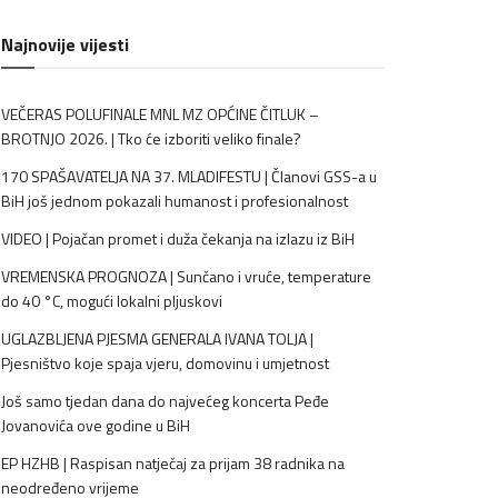
Najnovije vijesti
VEČERAS POLUFINALE MNL MZ OPĆINE ČITLUK –
BROTNJO 2026. | Tko će izboriti veliko finale?
170 SPAŠAVATELJA NA 37. MLADIFESTU | Članovi GSS-a u
BiH još jednom pokazali humanost i profesionalnost
VIDEO | Pojačan promet i duža čekanja na izlazu iz BiH
VREMENSKA PROGNOZA | Sunčano i vruće, temperature
do 40 °C, mogući lokalni pljuskovi
UGLAZBLJENA PJESMA GENERALA IVANA TOLJA |
Pjesništvo koje spaja vjeru, domovinu i umjetnost
Još samo tjedan dana do najvećeg koncerta Peđe
Jovanovića ove godine u BiH
EP HZHB | Raspisan natječaj za prijam 38 radnika na
neodređeno vrijeme