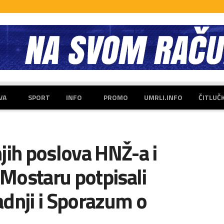
VA
SPORT
INFO
PROMO
UMRLI.INFO
ČITLUČ
jih poslova HNŽ-a i
 Mostaru potpisali
nji i Sporazum o