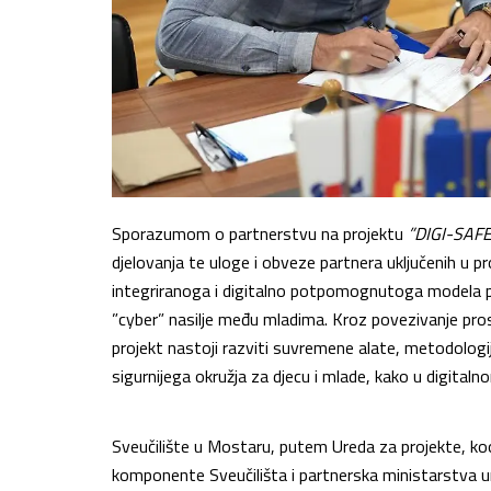
Sporazumom o partnerstvu na projektu
”DIGI-SAF
djelovanja te uloge i obveze partnera uključenih u p
integriranoga i digitalno potpomognutoga modela pr
”cyber” nasilje među mladima. Kroz povezivanje prosv
projekt nastoji razviti suvremene alate, metodologije
sigurnijega okružja za djecu i mlade, kako u digita
Sveučilište u Mostaru, putem Ureda za projekte, koord
komponente Sveučilišta i partnerska ministarstva un