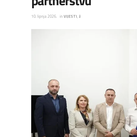
partnerstvu
10. lipnja 2026.
in
VIJESTI
,
ž