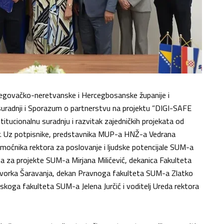
cegovačko-neretvanske i Hercegbosanske županije i
uradnji i Sporazum o partnerstvu na projektu ”DIGI-SAFE
itucionalnu suradnju i razvitak zajedničkih projekata od
or. Uz potpisnike, predstavnika MUP-a HNŽ-a Vedrana
oćnika rektora za poslovanje i ljudske potencijale SUM-a
eda za projekte SUM-a Mirjana Milićević, dekanica Fakulteta
avorka Šaravanja, dekan Pravnoga fakulteta SUM-a Zlatko
koga fakulteta SUM-a Jelena Jurčić i voditelj Ureda rektora