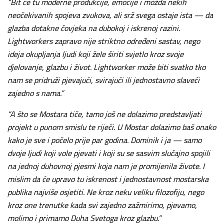
“Bit će tu moderne produkcije, emocije i možda nekih
neočekivanih spojeva zvukova, ali srž svega ostaje ista — da
glazba dotakne čovjeka na dubokoj i iskrenoj razini.
Lightworkers zapravo nije striktno određeni sastav, nego
ideja okupljanja ljudi koji žele širiti svjetlo kroz svoje
djelovanje, glazbu i život. Lightworker može biti svatko tko
nam se pridruži pjevajući, svirajući ili jednostavno slaveći
zajedno s nama.”
“A što se Mostara tiče, tamo još ne dolazimo predstavljati
projekt u punom smislu te riječi. U Mostar dolazimo baš onako
kako je sve i počelo prije par godina. Dominik i ja — samo
dvoje ljudi koji vole pjevati i koji su se sasvim slučajno spojili
na jednoj duhovnoj pjesmi koja nam je promijenila živote. I
mislim da će upravo tu iskrenost i jednostavnost mostarska
publika najviše osjetiti. Ne kroz neku veliku filozofiju, nego
kroz one trenutke kada svi zajedno zažmirimo, pjevamo,
molimo i primamo Duha Svetoga kroz glazbu.”