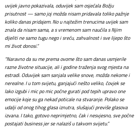
uvijek javno pokazivala, oduvijek sam osjećala Božju
prisutnost — samo joj možda nisam pridavala toliko pažnje
koliko danas pridajem. No u najtežim trenucima uvijek sam
znala da nisam sama, a s vremenom sam naučila s Njim
dijeliti ne samo tugu nego i sreću, zahvalnost i sve lijepo što
mi život donosi.”
“Naravno da su me prema ovome što sam danas usmjerile
razne životne situacije, ali i godine traženja svog mjesta na
estradi. Oduvijek sam sanjala velike snove, možda nekome i
nerealne. I u tom svijetu, ganjajući nešto veliko, čovjek se
lako izgubi i mic po mic počne gurati pod tepih upravo one
emocije koje su ga nekad poticale na stvaranje. Polako se
udalji od onog tihog glasa iznutra, slušajući previše glasova
izvana. I tako, gotovo neprimjetno, čak i nesvjesno, sve počne
postajati business jer se nalaziš u takvom svijetu.”