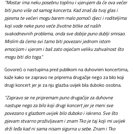
“Mostar ima neku posebnu toplinu i vjerujem da će ova večer
biti puno više od samog koncerta. Kad znaš da tvoj glas i
pjesma te večeri mogu barem malo pomoći djeci i roditeljima
koji vode neke puno veće životne bitke od naših
svakodnevnih problema, onda sve dobije puno dublji smisao.
Mislim da ćemo svi tamo biti povezani jednom istom
emocijom i vjerom i baš zato osjećam veliku zahvalnost što
mogu biti dio toga.”
Govoreći o nastupima pred publikom na duhovnim koncertima,
kaže kako se zapravo ne priprema drugačije nego za bilo koji
drugi koncert jer je za nju glazba uvijek bila duboko osobna.
“Zapravo se ne pripremam puno drugačije za duhovne
nastupe nego za bilo koji drugi koncert jer je meni sve
povezano s glazbom uvijek bilo duboko i iskreno. Sve što
pjevam stvarno proživljavam i znam Tko je taj koji mi uvijek
drži leđa kad ni sama nisam sigurna u sebe. Znam i Tko