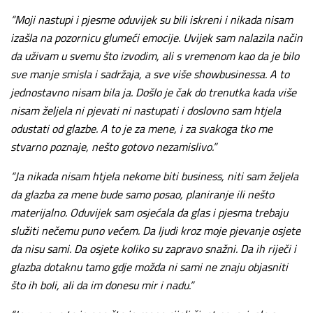
“Moji nastupi i pjesme oduvijek su bili iskreni i nikada nisam
izašla na pozornicu glumeći emocije. Uvijek sam nalazila način
da uživam u svemu što izvodim, ali s vremenom kao da je bilo
sve manje smisla i sadržaja, a sve više showbusinessa. A to
jednostavno nisam bila ja. Došlo je čak do trenutka kada više
nisam željela ni pjevati ni nastupati i doslovno sam htjela
odustati od glazbe. A to je za mene, i za svakoga tko me
stvarno poznaje, nešto gotovo nezamislivo.”
“Ja nikada nisam htjela nekome biti business, niti sam željela
da glazba za mene bude samo posao, planiranje ili nešto
materijalno. Oduvijek sam osjećala da glas i pjesma trebaju
služiti nečemu puno većem. Da ljudi kroz moje pjevanje osjete
da nisu sami. Da osjete koliko su zapravo snažni. Da ih riječi i
glazba dotaknu tamo gdje možda ni sami ne znaju objasniti
što ih boli, ali da im donesu mir i nadu.”