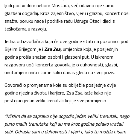
ljudi pod vedrim nebom Mostara, već odavno nije samo
glazbeni događaj. Kroz zajedništvo, vjeru i glazbu, koncert nosi
snažnu poruku nade i podrške radu Udruge Otac i djeci s
teškoćama u razvoju.
Jedna od izvođačica koja će ove godine stati na pozornicu pod
Bijelim Brijegom je i
Zsa Zsa,
umjetnica koja je posljednjih
godina prošla snažan osobni i glazbeni put. U iskrenom
razgovoru uoči koncerta govorila je o duhovnosti, glazbi,
unutarnjem miru i tome kako danas gleda na svoj poziv.
Govoreći o promjenama koje su obilježile posljednje dvije
godine njezina života i karijere, Zsa Zsa kaže kako nije
postojao jedan veliki trenutak koji je sve promijenio.
“Mislim da se zapravo nije dogodio jedan veliki trenutak, nego
puno malih trenutaka koji su me kroz godine polako vraćali
sebi. Odrasla sam u duhovnosti i vjeri i, iako to možda nisam