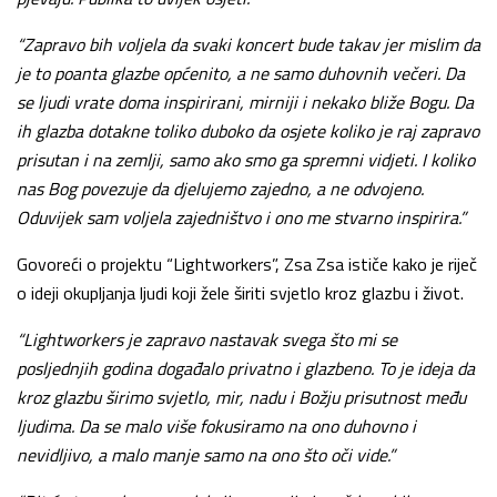
“Zapravo bih voljela da svaki koncert bude takav jer mislim da
je to poanta glazbe općenito, a ne samo duhovnih večeri. Da
se ljudi vrate doma inspirirani, mirniji i nekako bliže Bogu. Da
ih glazba dotakne toliko duboko da osjete koliko je raj zapravo
prisutan i na zemlji, samo ako smo ga spremni vidjeti. I koliko
nas Bog povezuje da djelujemo zajedno, a ne odvojeno.
Oduvijek sam voljela zajedništvo i ono me stvarno inspirira.”
Govoreći o projektu “Lightworkers”, Zsa Zsa ističe kako je riječ
o ideji okupljanja ljudi koji žele širiti svjetlo kroz glazbu i život.
“Lightworkers je zapravo nastavak svega što mi se
posljednjih godina događalo privatno i glazbeno. To je ideja da
kroz glazbu širimo svjetlo, mir, nadu i Božju prisutnost među
ljudima. Da se malo više fokusiramo na ono duhovno i
nevidljivo, a malo manje samo na ono što oči vide.”