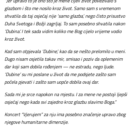
“Jer upravo to je ono što je mene cijeli život povezivalo s
glazbom i što me nosilo kroz život. Samo sam s vremenom
shvatila da taj osjećaj nije ‘samo glazba’, nego čisto prisustvo
Duha Svetoga i Božji zagrljaj. To sam posebno shvatila nakon
‘Dubina’. I tek sada vidim koliko me Bog cijelo vrijeme vodio
kroz život.
Kad sam otpjevala ‘Dubine’, kao da se nešto prelomilo u meni.
Dugo nisam osjetila takav mir, smisao i poziv da oplemenim
dar koji sam dobila rođenjem — ne estradu, nego ljude.
‘Dubine’ su mi poslane u život da me podsjete zašto sam
počela pjevati i zašto sam uopće dobila ovaj dar.
Sada mi je srce napokon na mjestu. I za mene ne postoji ljepši
osjećaj nego kada svi zajedno kroz glazbu slavimo Boga.”
Koncert “Vjerujem” za nju ima posebno značenje upravo zbog
njegove humanitarne dimenzije.