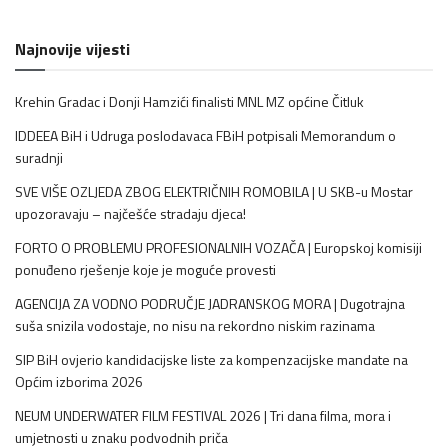
Najnovije vijesti
Krehin Gradac i Donji Hamzići finalisti MNL MZ općine Čitluk
IDDEEA BiH i Udruga poslodavaca FBiH potpisali Memorandum o
suradnji
SVE VIŠE OZLJEDA ZBOG ELEKTRIČNIH ROMOBILA | U SKB-u Mostar
upozoravaju – najčešće stradaju djeca!
FORTO O PROBLEMU PROFESIONALNIH VOZAČA | Europskoj komisiji
ponuđeno rješenje koje je moguće provesti
AGENCIJA ZA VODNO PODRUČJE JADRANSKOG MORA | Dugotrajna
suša snizila vodostaje, no nisu na rekordno niskim razinama
SIP BiH ovjerio kandidacijske liste za kompenzacijske mandate na
Općim izborima 2026
NEUM UNDERWATER FILM FESTIVAL 2026 | Tri dana filma, mora i
umjetnosti u znaku podvodnih priča