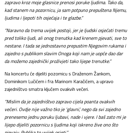
zapravo kroz moje glasnice prenosi poruke ljudima. Tako da,
kad stanem na pozornicu, ja sam potpuno prepuštena Njemu,
ljudima i ljepoti tih osjećaja i te glazbe.”
“Naravno da trema uvijek postoji, jer je ljudski osjećati tremu
pred toliko ljudi, ali onog trenutka kad krenem pjevati, sve to
nestane. I tada se jednostavno prepustim Njegovim rukama i
zajedno s publikom slavim Onoga koji nam je uopće dao dar
da možemo zajednički proživjeti tako lijepe trenutke.”
Na koncertu će dijeliti pozornicu s Draženom Žankom,
Dominikom Lučićem i fra Marinom Karačićem, a upravo
zajedništvo smatra ključem ovakvih večeri.
“Mislim da je zajedništvo zapravo cijela poanta ovakvih
večeri. Ovdje nije važno tko je ‘glavni’, nego da svi zajedno
prenesemo jednu poruku ljubavi, nade i vjere. I baš zato mi je
lijepo dijeliti pozornicu s ljudima koji iskreno žive ono što
pjevaju. Publika to uvijek osjeti.”