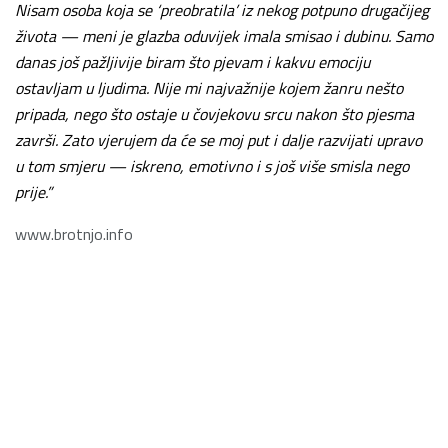
Nisam osoba koja se ‘preobratila’ iz nekog potpuno drugačijeg
života — meni je glazba oduvijek imala smisao i dubinu. Samo
danas još pažljivije biram što pjevam i kakvu emociju
ostavljam u ljudima. Nije mi najvažnije kojem žanru nešto
pripada, nego što ostaje u čovjekovu srcu nakon što pjesma
završi. Zato vjerujem da će se moj put i dalje razvijati upravo
u tom smjeru — iskreno, emotivno i s još više smisla nego
prije.”
www.brotnjo.info