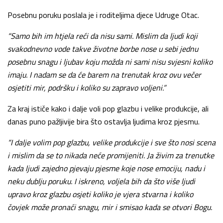
Posebnu poruku poslala je i roditeljima djece Udruge Otac.
“Samo bih im htjela reći da nisu sami. Mislim da ljudi koji
svakodnevno vode takve životne borbe nose u sebi jednu
posebnu snagu i ljubav koju možda ni sami nisu svjesni koliko
imaju. I nadam se da će barem na trenutak kroz ovu večer
osjetiti mir, podršku i koliko su zapravo voljeni.”
Za kraj ističe kako i dalje voli pop glazbu i velike produkcije, ali
danas puno pažljivije bira što ostavlja ljudima kroz pjesmu.
“I dalje volim pop glazbu, velike produkcije i sve što nosi scena
i mislim da se to nikada neće promijeniti. Ja živim za trenutke
kada ljudi zajedno pjevaju pjesme koje nose emociju, nadu i
neku dublju poruku. I iskreno, voljela bih da što više ljudi
upravo kroz glazbu osjeti koliko je vjera stvarna i koliko
čovjek može pronaći snagu, mir i smisao kada se otvori Bogu.