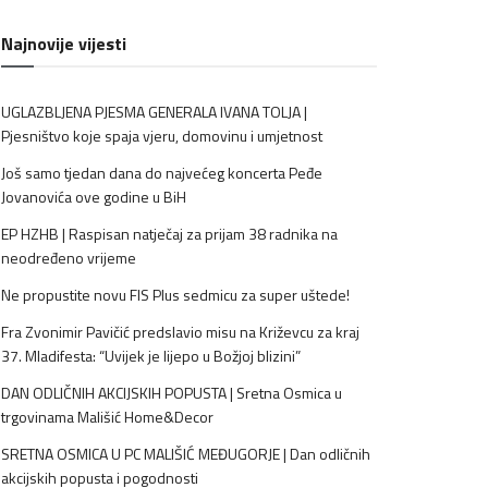
Najnovije vijesti
UGLAZBLJENA PJESMA GENERALA IVANA TOLJA |
Pjesništvo koje spaja vjeru, domovinu i umjetnost
Još samo tjedan dana do najvećeg koncerta Peđe
Jovanovića ove godine u BiH
EP HZHB | Raspisan natječaj za prijam 38 radnika na
neodređeno vrijeme
Ne propustite novu FIS Plus sedmicu za super uštede!
Fra Zvonimir Pavičić predslavio misu na Križevcu za kraj
37. Mladifesta: “Uvijek je lijepo u Božjoj blizini”
DAN ODLIČNIH AKCIJSKIH POPUSTA | Sretna Osmica u
trgovinama Mališić Home&Decor
SRETNA OSMICA U PC MALIŠIĆ MEĐUGORJE | Dan odličnih
akcijskih popusta i pogodnosti