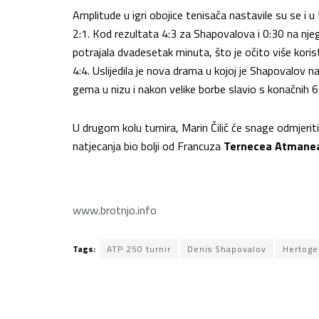
Amplitude u igri obojice tenisača nastavile su se i 
2:1. Kod rezultata 4:3 za Shapovalova i 0:30 na njeg
potrajala dvadesetak minuta, što je očito više korist
4:4. Uslijedila je nova drama u kojoj je Shapovalov n
gema u nizu i nakon velike borbe slavio s konačnih 6:7
U drugom kolu turnira, Marin Čilić će snage odmjeri
natjecanja bio bolji od Francuza
Ternecea Atmane
www.brotnjo.info
Tags:
ATP 250 turnir
Denis Shapovalov
Hertog