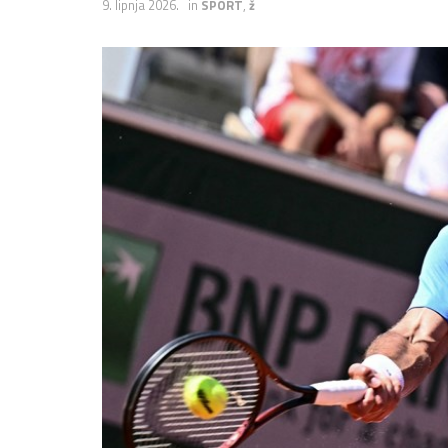
9. lipnja 2026.
in
SPORT
,
ž