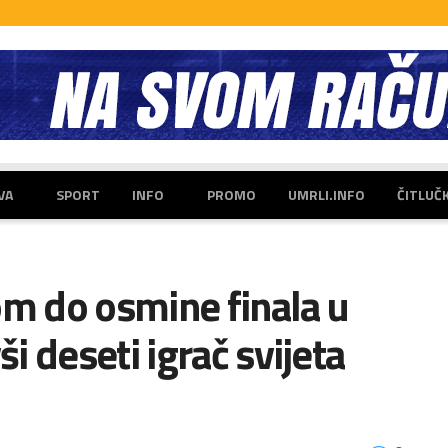
VA
SPORT
INFO
PROMO
UMRLI.INFO
ČITLUČ
om do osmine finala u
 deseti igrač svijeta