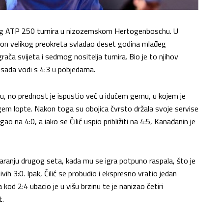
tog ATP 250 turnira u nizozemskom Hertogenboschu. U
akon velikog preokreta svladao deset godina mlađeg
grača svijeta i sedmog nositelja turnira. Bio je to njihov
č sada vodi s 4:3 u pobjedama.
tu, no prednost je ispustio već u idućem gemu, u kojem je
gem lopte. Nakon toga su obojica čvrsto držala svoje servise
na 4:0, a iako se Čilić uspio približiti na 4:5, Kanađanin je
ranju drugog seta, kada mu se igra potpuno raspala, što je
vih 3:0. Ipak, Čilić se probudio i ekspresno vratio jedan
 kod 2:4 ubacio je u višu brzinu te je nanizao četiri
t.