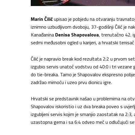
Marin Čilić
upisao je pobjedu na otvaranju travna
iznimno uzbudljivom dvoboju, 37-godišnji Čilić je n
Kanađanina
Denisa Shapovalova
, trenutačno 42. i
sedmi međusobni ogled u karijeri, a hrvatski tenisa
Čilić je napravio break kod rezultata 2:2 u prvom se
izgubio servis unatoč vodstvu od 40:0 i tri vezane 
do tie-breaka. Tamo je Shapovalov ekspresno pobjegao 
zadržao mirnoću i uzeo prvu dionicu igre.
Hrvatski se predstavnik našao u problemima na otva
Shapovalov iskoristio i uz dva breaka poveo s uvjerlji
izgubljeni servis kojim je smanjio zaostatak na 2:3, a
uzastopna gema i sa 6:4 odveo meč u odlučujući se