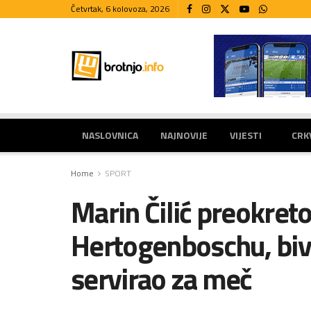
Četvrtak, 6 kolovoza, 2026
NASLOVNICA
NAJNOVIJE
VIJESTI
CRK
Home
SPORT
Marin Čilić preokret
Hertogenboschu, bivši
servirao za meč