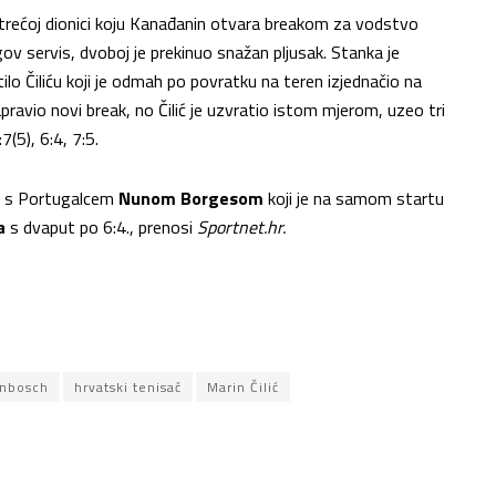
u trećoj dionici koju Kanađanin otvara breakom za vodstvo
ov servis, dvoboj je prekinuo snažan pljusak. Stanka je
ilo Čiliću koji je odmah po povratku na teren izjednačio na
apravio novi break, no Čilić je uzvratio istom mjerom, uzeo tri
(5), 6:4, 7:5.
ti s Portugalcem
Nunom Borgesom
koji je na samom startu
a
s dvaput po 6:4., prenosi
Sportnet.hr.
enbosch
hrvatski tenisač
Marin Čilić