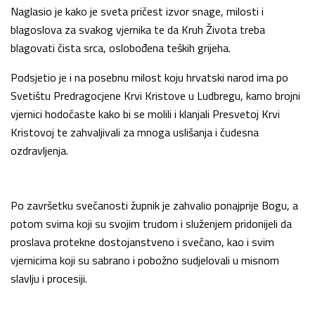
Naglasio je kako je sveta pričest izvor snage, milosti i
blagoslova za svakog vjernika te da Kruh Života treba
blagovati čista srca, oslobođena teških grijeha.
Podsjetio je i na posebnu milost koju hrvatski narod ima po
Svetištu Predragocjene Krvi Kristove u Ludbregu, kamo brojni
vjernici hodočaste kako bi se molili i klanjali Presvetoj Krvi
Kristovoj te zahvaljivali za mnoga uslišanja i čudesna
ozdravljenja.
Po završetku svečanosti župnik je zahvalio ponajprije Bogu, a
potom svima koji su svojim trudom i služenjem pridonijeli da
proslava protekne dostojanstveno i svečano, kao i svim
vjernicima koji su sabrano i pobožno sudjelovali u misnom
slavlju i procesiji.