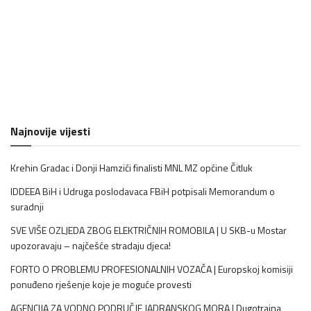
Najnovije vijesti
Krehin Gradac i Donji Hamzići finalisti MNL MZ općine Čitluk
IDDEEA BiH i Udruga poslodavaca FBiH potpisali Memorandum o
suradnji
SVE VIŠE OZLJEDA ZBOG ELEKTRIČNIH ROMOBILA | U SKB-u Mostar
upozoravaju – najčešće stradaju djeca!
FORTO O PROBLEMU PROFESIONALNIH VOZAČA | Europskoj komisiji
ponuđeno rješenje koje je moguće provesti
AGENCIJA ZA VODNO PODRUČJE JADRANSKOG MORA | Dugotrajna