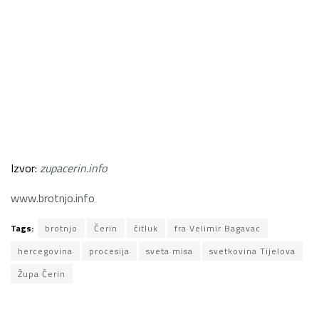
Izvor:
zupacerin.info
www.brotnjo.info
Tags:
brotnjo
Čerin
čitluk
fra Velimir Bagavac
hercegovina
procesija
sveta misa
svetkovina Tijelova
Župa Čerin