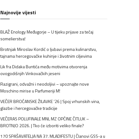
Najnovije vijesti
BLAŽ Enology Međugorje – U tijeku prijave za tečaj
somelierstva!
Brotnjak Miroslav Kordić o ljubavi prema kulinarstvu,
tajnama hercegovačke kuhinje i životnim ciljevima
Lik fra Didaka Buntića među motivima otvorenja
ovogodišnjih Vinkovačkih jeseni
Razigrani, odvažni i neodoljivi – upoznajte nove
Moschino mirise u Parfumeriji M!
VEČER BROĆANSKE ŽILAVKE ’26 | Spoj vrhunskih vina,
glazbe i hercegovačke tradicije
VEČERAS POLUFINALE MNL MZ OPĆINE ČITLUK –
BROTNJO 2026. | Tko će izboriti veliko finale?
170 SPAŠAVATELJA NA 37. MLADIFESTU | Članovi GSS-a u